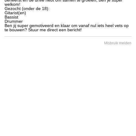
beheerst en de drive hebt om samen te groeien, ben je super
welkom!
​Gezocht (onder de 18):
​Gitarist(en)
​Bassist
​Drummer
​Ben jij super gemotiveerd en klaar om vanaf nul iets heel vets op
te bouwen? Stuur me direct een bericht!
Misbruik melden