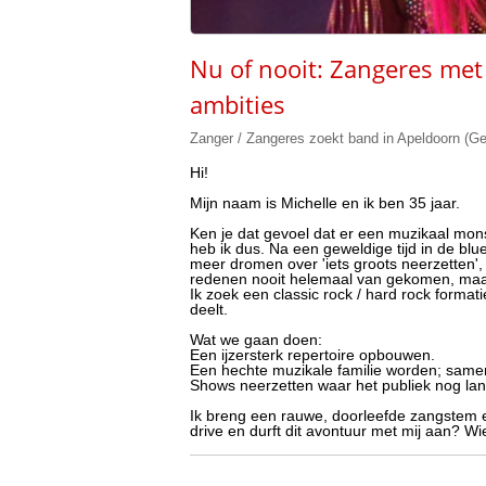
Nu of nooit: Zangeres me
ambities
Zanger / Zangeres zoekt band in Apeldoorn (Ge
Hi!
Mijn naam is Michelle en ik ben 35 jaar.
Ken je dat gevoel dat er een muzikaal monst
heb ik dus. Na een geweldige tijd in de blue
meer dromen over 'iets groots neerzetten', 
redenen nooit helemaal van gekomen, maar 
Ik zoek een classic rock / hard rock format
deelt.
Wat we gaan doen:
Een ijzersterk repertoire opbouwen.
Een hechte muzikale familie worden; samen
Shows neerzetten waar het publiek nog lan
Ik breng een rauwe, doorleefde zangstem e
drive en durft dit avontuur met mij aan? W