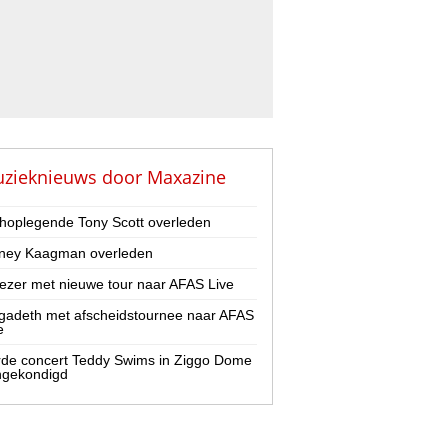
zieknieuws door
Maxazine
hoplegende Tony Scott overleden
ney Kaagman overleden
zer met nieuwe tour naar AFAS Live
adeth met afscheidstournee naar AFAS
e
de concert Teddy Swims in Ziggo Dome
ngekondigd