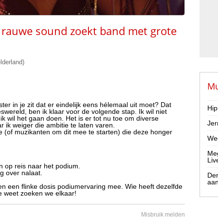
t rauwe sound zoekt band met grote
lderland)
Mu
er in je zit dat er eindelijk eens hélemaal uit moet? Dat
Hip
swereld, ben ik klaar voor de volgende stap. Ik wil niet
ik wil het gaan doen. Het is er tot nu toe om diverse
Jer
ik weiger die ambitie te laten varen.
ie (of muzikanten om dit mee te starten) die deze honger
Wee
Meg
Liv
 op reis naar het podium.
g over nalaat.
Der
aa
n een flinke dosis podiumervaring mee. Wie heeft dezelfde
ie weet zoeken we elkaar!
Misbruik melden