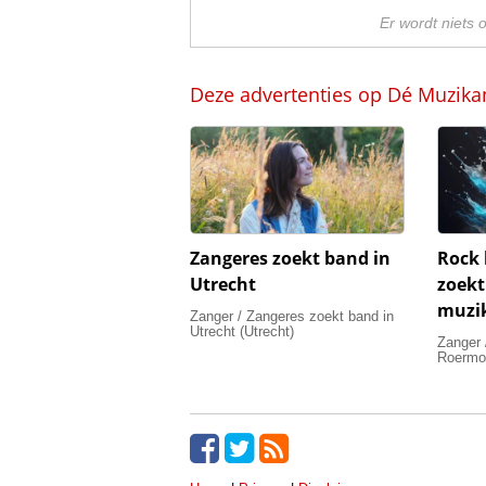
Er wordt niets 
Deze advertenties op Dé Muzika
Zangeres zoekt band in
Rock 
Utrecht
zoekt
muzi
Zanger / Zangeres zoekt band in
Utrecht (Utrecht)
Zanger 
Roermo