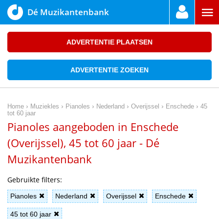
Dé Muzikantenbank
ADVERTENTIE PLAATSEN
ADVERTENTIE ZOEKEN
›
›
›
›
›
›
Home
Muziekles
Pianoles
Nederland
Overijssel
Enschede
45
tot 60 jaar
Pianoles aangeboden in Enschede
(Overijssel), 45 tot 60 jaar - Dé
Muzikantenbank
Gebruikte filters:
Pianoles
Nederland
Overijssel
Enschede
45 tot 60 jaar