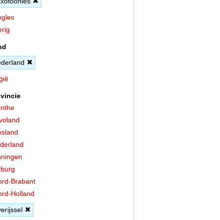
xofoonles
gles
rig
nd
derland
gië
vincie
nthe
voland
esland
derland
ningen
burg
rd-Brabant
rd-Holland
erijssel