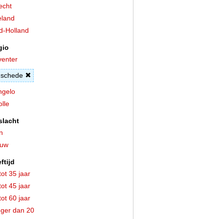
echt
land
d-Holland
gio
enter
schede
ngelo
lle
slacht
n
ouw
ftijd
tot 35 jaar
tot 45 jaar
tot 60 jaar
ger dan 20