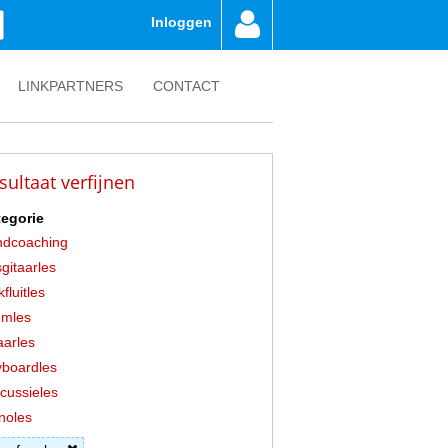
Inloggen
LINKPARTNERS
CONTACT
sultaat verfijnen
egorie
ndcoaching
gitaarles
fluitles
umles
aarles
boardles
cussieles
noles