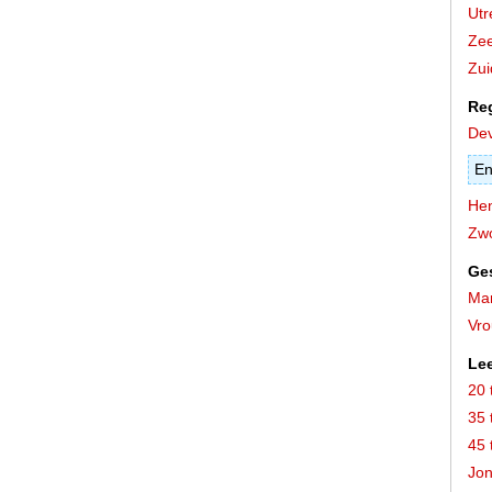
Utr
Zee
Zui
Re
Dev
En
He
Zwo
Ge
Ma
Vr
Lee
20 
35 
45 
Jon