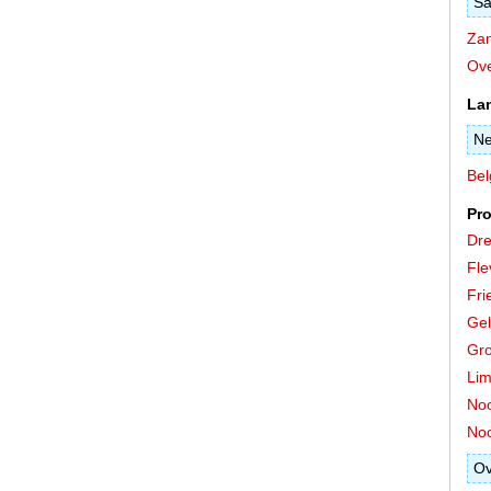
Sa
Zan
Ove
La
Ne
Bel
Pro
Dre
Fle
Fri
Gel
Gro
Lim
Noo
Noo
Ov