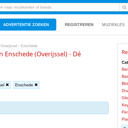
ADVERTENTIE ZOEKEN
REGISTREREN
MUZIEKLES
›
›
Overijssel
Enschede
Re
 Enschede (Overijssel) - Dé
Cat
Ba
Bas
Blok
sel
Enschede
Dr
Git
Key
Per
Pia