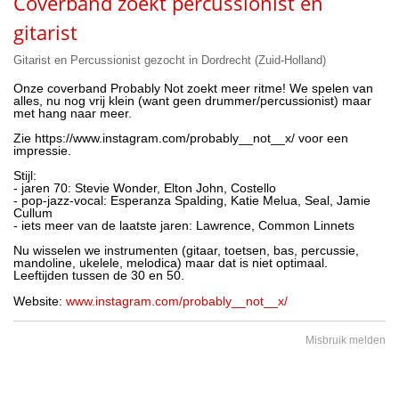
Coverband zoekt percussionist en
gitarist
Gitarist en Percussionist gezocht in Dordrecht (Zuid-Holland)
Onze coverband Probably Not zoekt meer ritme! We spelen van
alles, nu nog vrij klein (want geen drummer/percussionist) maar
met hang naar meer.
Zie https://www.instagram.com/probably__not__x/ voor een
impressie.
Stijl:
- jaren 70: Stevie Wonder, Elton John, Costello
- pop-jazz-vocal: Esperanza Spalding, Katie Melua, Seal, Jamie
Cullum
- iets meer van de laatste jaren: Lawrence, Common Linnets
Nu wisselen we instrumenten (gitaar, toetsen, bas, percussie,
mandoline, ukelele, melodica) maar dat is niet optimaal.
Leeftijden tussen de 30 en 50.
Website:
www.instagram.com/probably__not__x/
Misbruik melden