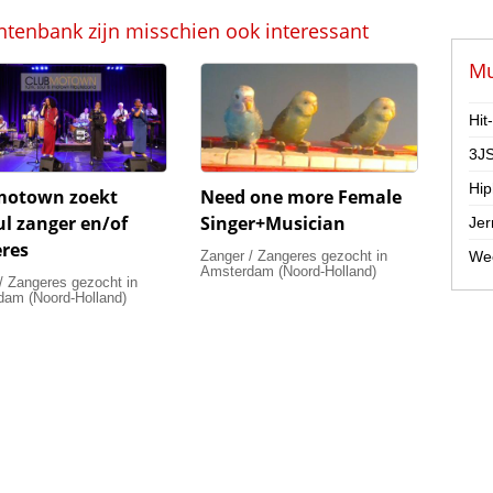
ntenbank zijn misschien ook interessant
Mu
Hit
3JS
Hip
motown zoekt
Need one more Female
ul zanger en/of
Singer+Musician
Jer
res
Zanger / Zangeres gezocht in
Wee
Amsterdam (Noord-Holland)
/ Zangeres gezocht in
am (Noord-Holland)