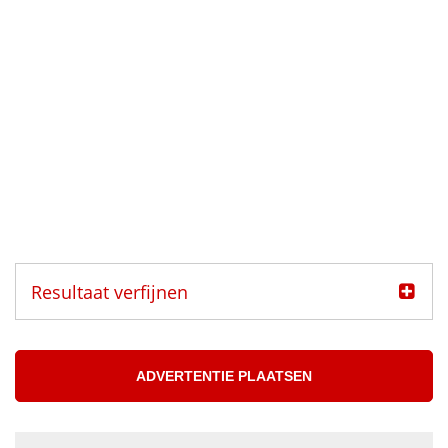
Resultaat verfijnen
Categorie
Muzikanten aangeboden
ADVERTENTIE PLAATSEN
Muzikanten gezocht
Muzikant