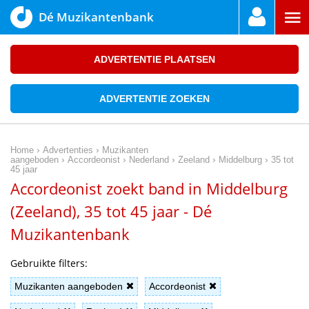
Dé Muzikantenbank
ADVERTENTIE PLAATSEN
ADVERTENTIE ZOEKEN
›
›
Home
Advertenties
Muzikanten
›
›
›
›
›
aangeboden
Accordeonist
Nederland
Zeeland
Middelburg
35 tot
45 jaar
Accordeonist zoekt band in Middelburg
(Zeeland), 35 tot 45 jaar - Dé
Muzikantenbank
Gebruikte filters:
Muzikanten aangeboden
Accordeonist