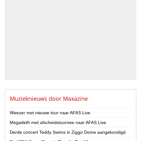
Accordeonist
Bassist
Blazer
DJ
Drummer
Geluidstechnicus
Gitarist
Percussionist
Strijker
Toetsenist
Zanger / Zangeres
Overig
Muzieknieuws door
Maxazine
Land
Weezer met nieuwe tour naar AFAS Live
Nederland
Megadeth met afscheidstournee naar AFAS Live
België
Derde concert Teddy Swims in Ziggo Dome aangekondigd
Provincie