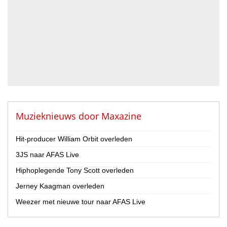
DJ
Drummer
Geluidstechnicus
Gitarist
Percussionist
Strijker
Toetsenist
Zanger / Zangeres
Overig
Muzieknieuws door
Maxazine
Land
Hit-producer William Orbit overleden
Nederland
3JS naar AFAS Live
België
Hiphoplegende Tony Scott overleden
Provincie
Jerney Kaagman overleden
Drenthe
Flevoland
Weezer met nieuwe tour naar AFAS Live
Friesland
Gelderland