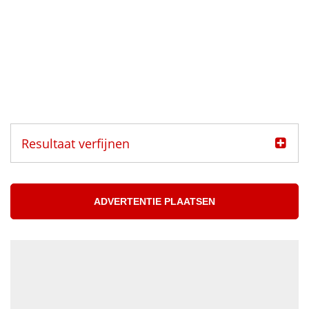
Resultaat verfijnen
Categorie
Muzikanten aangeboden
ADVERTENTIE PLAATSEN
Muzikanten gezocht
Muzikant
Accordeonist
Bassist
Blazer