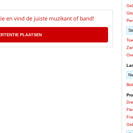
Gel
Git
tie en vind de juiste muzikant of band!
Per
St
ERTENTIE PLAATSEN
Toe
Zan
Ove
La
Ne
Bel
Pro
Dre
Fle
Fri
Gel