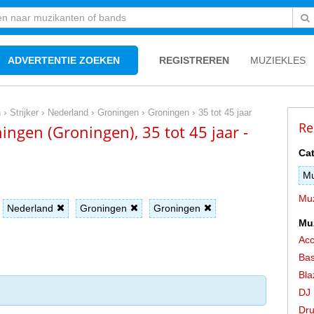
ADVERTENTIE ZOEKEN
REGISTREREN
MUZIEKLES
›
›
›
›
›
n
Strijker
Nederland
Groningen
Groningen
35 tot 45 jaar
Re
ningen (Groningen), 35 tot 45 jaar -
Cat
Mu
Muz
Nederland
Groningen
Groningen
Mu
Acc
Bas
Bla
DJ
Dr