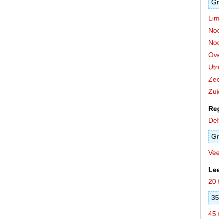
Gr
Lim
Noo
Noo
Ove
Utr
Zee
Zui
Re
Delf
Gr
Ve
Lee
20 
35
45 