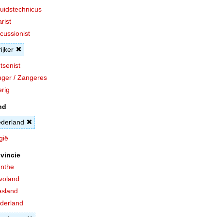
uidstechnicus
arist
cussionist
rijker
tsenist
ger / Zangeres
rig
nd
derland
gië
vincie
nthe
voland
esland
derland