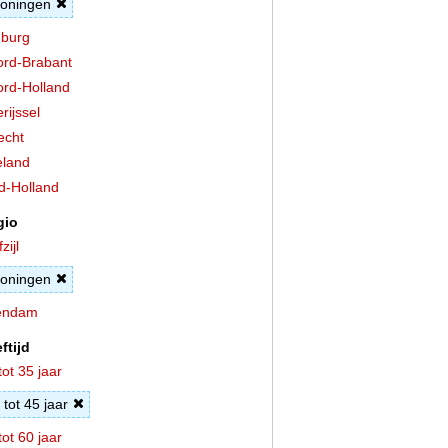
oningen
burg
rd-Brabant
rd-Holland
rijssel
echt
land
d-Holland
gio
zijl
oningen
endam
ftijd
tot 35 jaar
 tot 45 jaar
tot 60 jaar