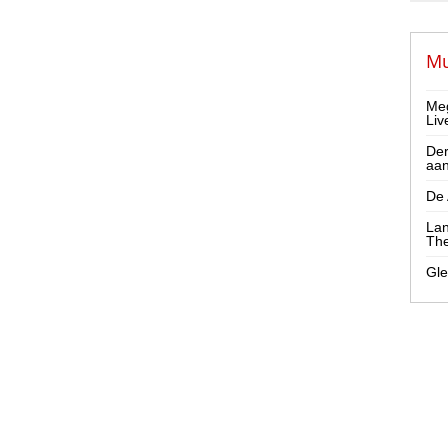
Mu
Meg
Liv
Der
aa
De 
Lan
The
Gle