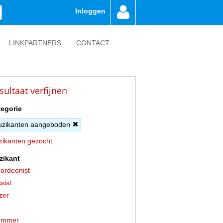
Inloggen
LINKPARTNERS
CONTACT
sultaat verfijnen
egorie
zikanten aangeboden
ikanten gezocht
zikant
ordeonist
sist
zer
ummer