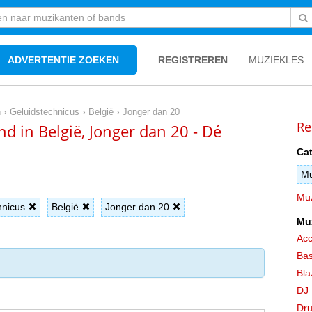
ADVERTENTIE ZOEKEN
REGISTREREN
MUZIEKLES
›
›
›
n
Geluidstechnicus
België
Jonger dan 20
Re
d in België, Jonger dan 20 - Dé
Cat
Mu
Muz
hnicus
België
Jonger dan 20
Mu
Acc
Bas
Bla
DJ
Dr