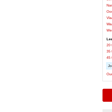
Na
Oos
Vla
Waa
Wes
Lee
20 
35 
45 
Jo
Oud