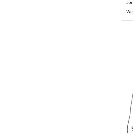
Jer
Wee