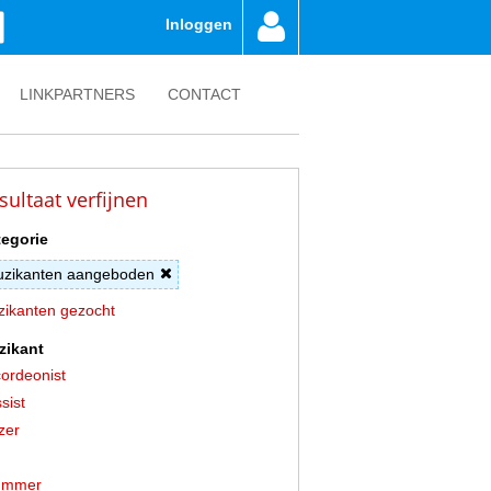
Inloggen
LINKPARTNERS
CONTACT
sultaat verfijnen
egorie
zikanten aangeboden
ikanten gezocht
zikant
ordeonist
sist
zer
ummer