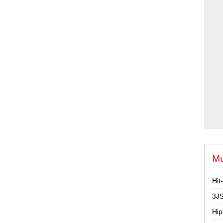
Mu
Hit
3JS
Hip