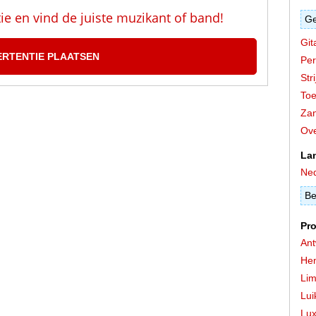
tie en vind de juiste muzikant of band!
Ge
Git
ERTENTIE PLAATSEN
Per
Stri
Toe
Zan
Ove
La
Ned
Be
Pro
An
He
Lim
Lui
Lu