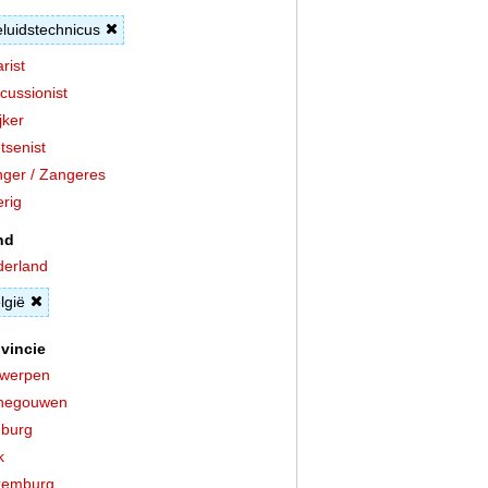
luidstechnicus
arist
cussionist
jker
tsenist
ger / Zangeres
rig
nd
erland
lgië
vincie
twerpen
negouwen
burg
k
xemburg