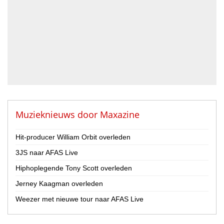
Drummer
Geluidstechnicus
Gitarist
Percussionist
Strijker
Toetsenist
Zanger / Zangeres
Overig
Muzieknieuws door
Maxazine
Land
Hit-producer William Orbit overleden
Nederland
3JS naar AFAS Live
België
Hiphoplegende Tony Scott overleden
Provincie
Jerney Kaagman overleden
Drenthe
Flevoland
Weezer met nieuwe tour naar AFAS Live
Friesland
Gelderland