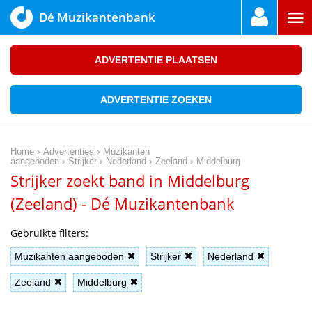
Dé Muzikantenbank
ADVERTENTIE PLAATSEN
ADVERTENTIE ZOEKEN
›
›
Home
Advertenties
Muzikanten
›
›
›
›
aangeboden
Strijker
Nederland
Zeeland
Middelburg
Strijker zoekt band in Middelburg
(Zeeland) - Dé Muzikantenbank
Gebruikte filters:
Muzikanten aangeboden
Strijker
Nederland
Zeeland
Middelburg