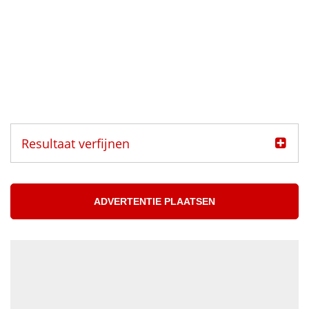
Resultaat verfijnen
Categorie
Muzikanten aangeboden
ADVERTENTIE PLAATSEN
Muzikanten gezocht
Muzikant
Accordeonist
Bassist
Blazer
DJ