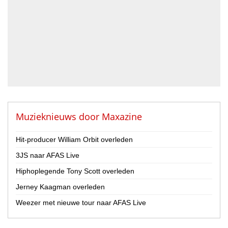
Drummer
Geluidstechnicus
Gitarist
Percussionist
Strijker
Toetsenist
Zanger / Zangeres
Overig
Muzieknieuws door
Maxazine
Land
Hit-producer William Orbit overleden
Nederland
3JS naar AFAS Live
België
Hiphoplegende Tony Scott overleden
Provincie
Jerney Kaagman overleden
Drenthe
Flevoland
Weezer met nieuwe tour naar AFAS Live
Friesland
Gelderland