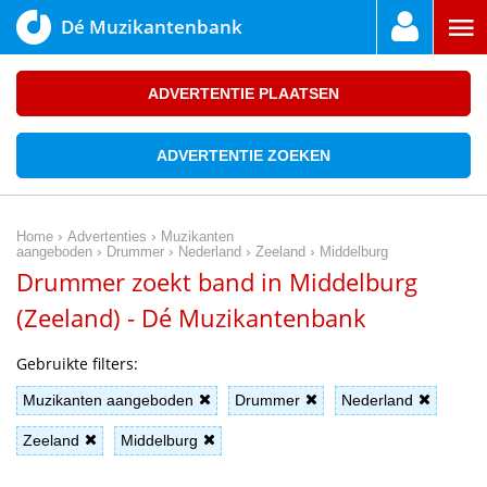
Dé Muzikantenbank
ADVERTENTIE PLAATSEN
ADVERTENTIE ZOEKEN
›
›
Home
Advertenties
Muzikanten
›
›
›
›
aangeboden
Drummer
Nederland
Zeeland
Middelburg
Drummer zoekt band in Middelburg
(Zeeland) - Dé Muzikantenbank
Gebruikte filters:
Muzikanten aangeboden
Drummer
Nederland
Zeeland
Middelburg