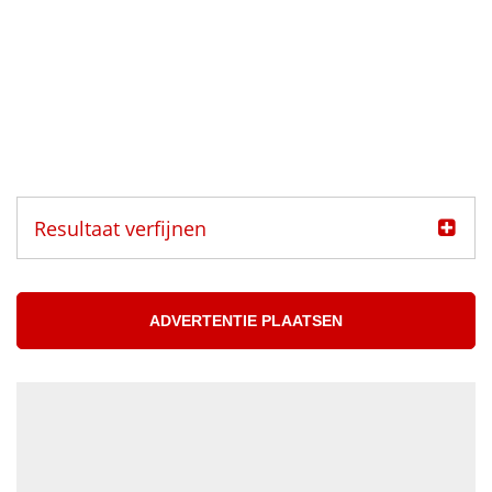
Resultaat verfijnen
Categorie
Muzikanten aangeboden
ADVERTENTIE PLAATSEN
Muzikanten gezocht
Muzikant
Accordeonist
Bassist
Blazer
DJ