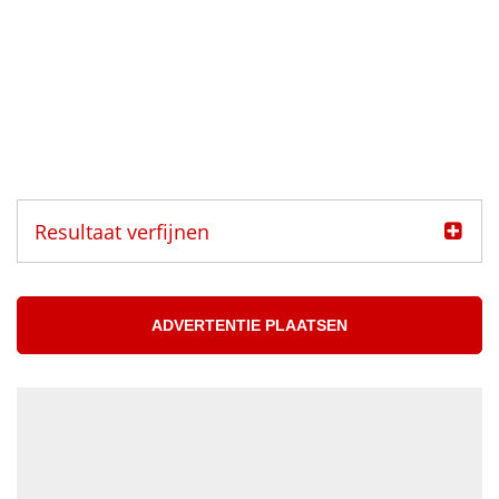
Resultaat verfijnen
Categorie
Muzikanten aangeboden
ADVERTENTIE PLAATSEN
Muzikanten gezocht
Muzikant
Accordeonist
Bassist
Blazer