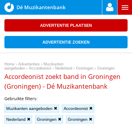
Dé Muzikantenbank
ADVERTENTIE PLAATSEN
ADVERTENTIE ZOEKEN
›
›
Home
Advertenties
Muzikanten
›
›
›
›
aangeboden
Accordeonist
Nederland
Groningen
Groningen
Accordeonist zoekt band in Groningen
(Groningen) - Dé Muzikantenbank
Gebruikte filters:
Muzikanten aangeboden
Accordeonist
Nederland
Groningen
Groningen