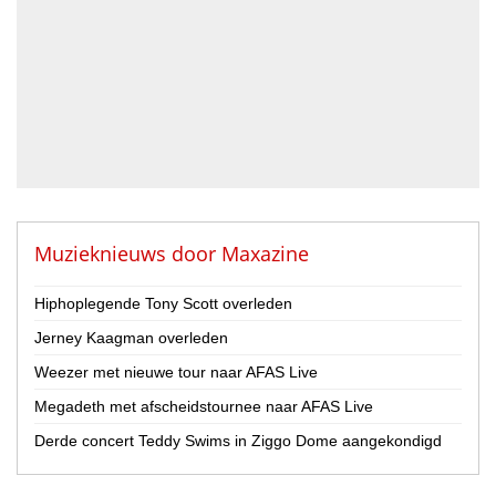
DJ
Drummer
Geluidstechnicus
Gitarist
Percussionist
Strijker
Toetsenist
Zanger / Zangeres
Overig
Muzieknieuws door
Maxazine
Land
Hiphoplegende Tony Scott overleden
Nederland
Jerney Kaagman overleden
België
Weezer met nieuwe tour naar AFAS Live
Provincie
Megadeth met afscheidstournee naar AFAS Live
Drenthe
Flevoland
Derde concert Teddy Swims in Ziggo Dome aangekondigd
Friesland
Gelderland