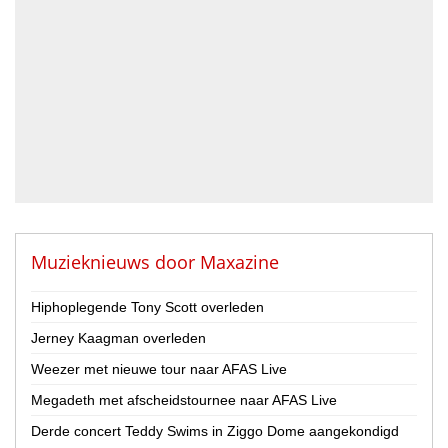
Blazer
DJ
Drummer
Geluidstechnicus
Gitarist
Percussionist
Strijker
Toetsenist
Zanger / Zangeres
Overig
Muzieknieuws door
Maxazine
Land
Hiphoplegende Tony Scott overleden
Nederland
Jerney Kaagman overleden
België
Weezer met nieuwe tour naar AFAS Live
Provincie
Megadeth met afscheidstournee naar AFAS Live
Drenthe
Flevoland
Derde concert Teddy Swims in Ziggo Dome aangekondigd