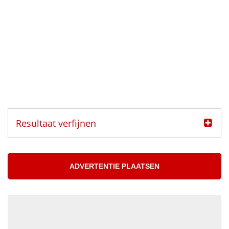
Resultaat verfijnen
Categorie
Muzikanten aangeboden
ADVERTENTIE PLAATSEN
Muzikanten gezocht
Muzikant
Accordeonist
Bassist