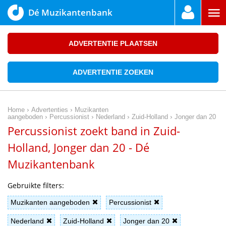
Dé Muzikantenbank
ADVERTENTIE PLAATSEN
ADVERTENTIE ZOEKEN
›
›
Home
Advertenties
Muzikanten
›
›
›
›
aangeboden
Percussionist
Nederland
Zuid-Holland
Jonger dan 20
Percussionist zoekt band in Zuid-
Holland, Jonger dan 20 - Dé
Muzikantenbank
Gebruikte filters:
Muzikanten aangeboden
Percussionist
Nederland
Zuid-Holland
Jonger dan 20