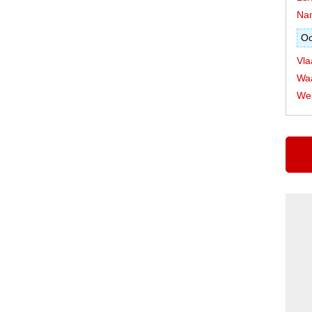
Na
Oo
Vla
Waa
Wes