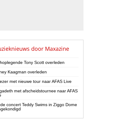
zieknieuws door
Maxazine
hoplegende Tony Scott overleden
ney Kaagman overleden
zer met nieuwe tour naar AFAS Live
adeth met afscheidstournee naar AFAS
e
de concert Teddy Swims in Ziggo Dome
ngekondigd