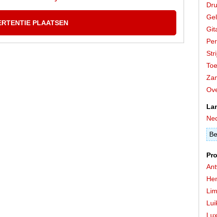
Dr
Gel
ERTENTIE PLAATSEN
Git
Per
Stri
Toe
Zan
Ove
La
Ned
Be
Pro
An
He
Lim
Lui
Lu