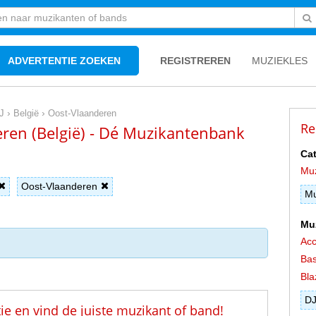
ADVERTENTIE ZOEKEN
REGISTREREN
MUZIEKLES
›
›
J
België
Oost-Vlaanderen
Re
eren (België) - Dé Muzikantenbank
Cat
Mu
Oost-Vlaanderen
Mu
Mu
Acc
Bas
Bla
D
tie en vind de juiste muzikant of band!