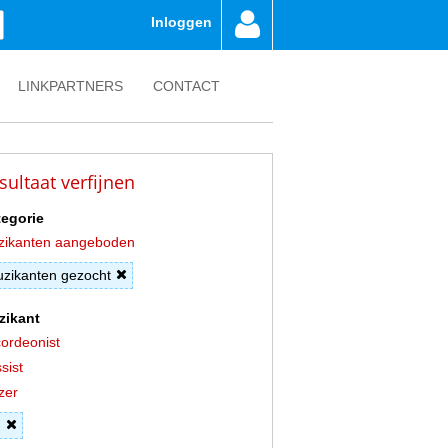
Inloggen
LINKPARTNERS
CONTACT
sultaat verfijnen
egorie
zikanten aangeboden
zikanten gezocht
zikant
ordeonist
sist
zer
J