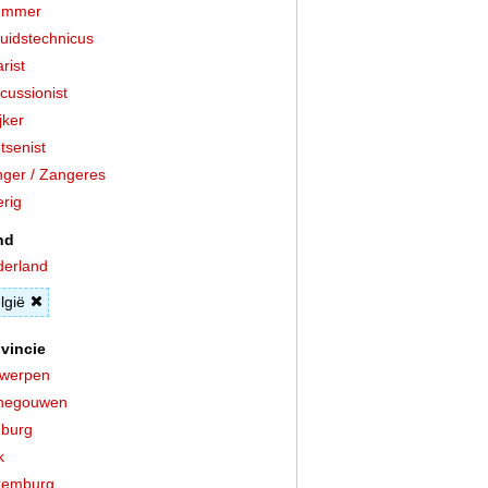
ummer
uidstechnicus
arist
cussionist
jker
tsenist
ger / Zangeres
rig
nd
erland
lgië
vincie
twerpen
negouwen
burg
k
xemburg