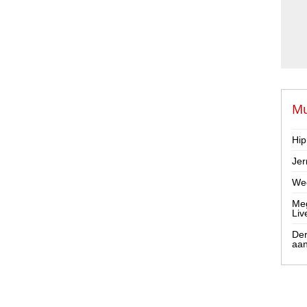
Mu
Hip
Jer
Wee
Meg
Liv
Der
aa