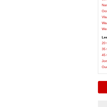
Na
Oos
Vla
Waa
Wes
Lee
20 
35 
45 
Jon
Oud