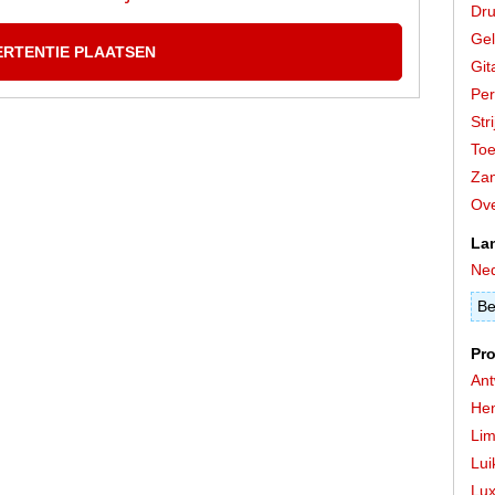
Dr
Gel
ERTENTIE PLAATSEN
Git
Per
Stri
Toe
Zan
Ove
La
Ned
Be
Pro
An
He
Lim
Lui
Lu