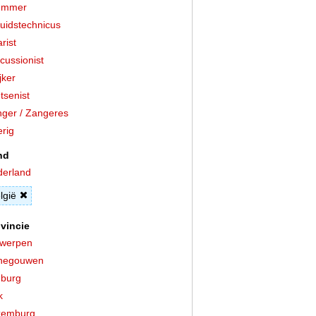
ummer
uidstechnicus
arist
cussionist
jker
tsenist
ger / Zangeres
rig
nd
erland
lgië
vincie
twerpen
negouwen
burg
k
xemburg