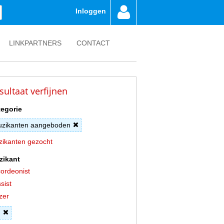
Inloggen
LINKPARTNERS
CONTACT
sultaat verfijnen
egorie
zikanten aangeboden
ikanten gezocht
zikant
ordeonist
sist
zer
J