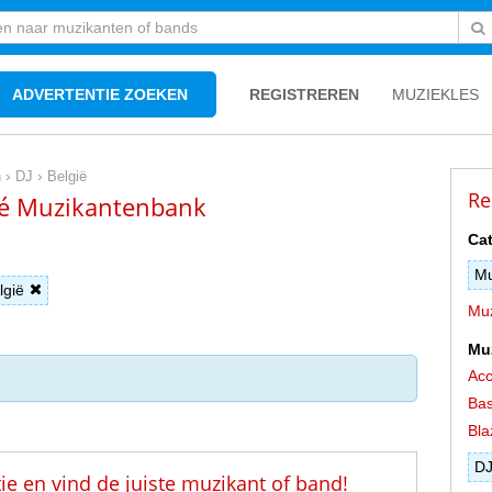
ADVERTENTIE ZOEKEN
REGISTREREN
MUZIEKLES
›
›
n
DJ
België
Re
 Dé Muzikantenbank
Cat
Mu
lgië
Muz
Mu
Acc
Bas
Bla
D
tie en vind de juiste muzikant of band!