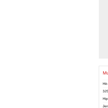
Mu
Hit
3JS
Hip
Jer