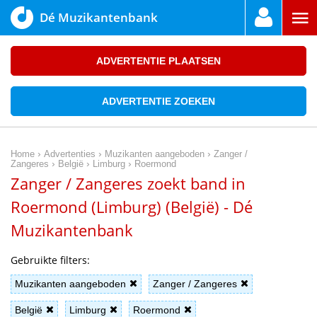
Dé Muzikantenbank
ADVERTENTIE PLAATSEN
ADVERTENTIE ZOEKEN
›
›
›
Home
Advertenties
Muzikanten aangeboden
Zanger /
›
›
›
Zangeres
België
Limburg
Roermond
Zanger / Zangeres zoekt band in
Roermond (Limburg) (België) - Dé
Muzikantenbank
Gebruikte filters:
Muzikanten aangeboden
Zanger / Zangeres
België
Limburg
Roermond