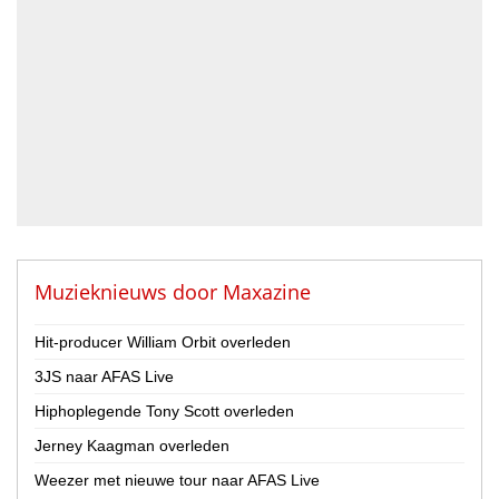
Blazer
DJ
Drummer
Geluidstechnicus
Gitarist
Percussionist
Strijker
Toetsenist
Zanger / Zangeres
Overig
Muzieknieuws door
Maxazine
Land
Nederland
Hit-producer William Orbit overleden
België
3JS naar AFAS Live
Hiphoplegende Tony Scott overleden
Provincie
Jerney Kaagman overleden
Antwerpen
Henegouwen
Weezer met nieuwe tour naar AFAS Live