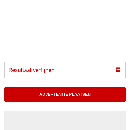
Resultaat verfijnen
Categorie
Muzikanten aangeboden
ADVERTENTIE PLAATSEN
Muzikanten gezocht
Muzikant
Accordeonist
Bassist