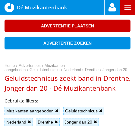
Dé Muzikantenbank
ADVERTENTIE PLAATSEN
ADVERTENTIE ZOEKEN
›
›
Home
Advertenties
Muzikanten
›
›
›
›
aangeboden
Geluidstechnicus
Nederland
Drenthe
Jonger dan 20
Geluidstechnicus zoekt band in Drenthe,
Jonger dan 20 - Dé Muzikantenbank
Gebruikte filters:
Muzikanten aangeboden
Geluidstechnicus
Nederland
Drenthe
Jonger dan 20