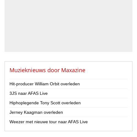
Drummer
Geluidstechnicus
Gitarist
Percussionist
Strijker
Toetsenist
Zanger / Zangeres
Overig
Muzieknieuws door
Maxazine
Land
Hit-producer William Orbit overleden
Nederland
3JS naar AFAS Live
België
Hiphoplegende Tony Scott overleden
Provincie
Jerney Kaagman overleden
Drenthe
Flevoland
Weezer met nieuwe tour naar AFAS Live
Friesland
Gelderland