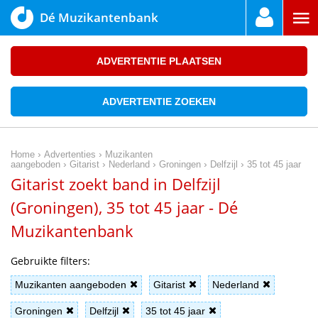
Dé Muzikantenbank
ADVERTENTIE PLAATSEN
ADVERTENTIE ZOEKEN
›
›
Home
Advertenties
Muzikanten
›
›
›
›
›
aangeboden
Gitarist
Nederland
Groningen
Delfzijl
35 tot 45 jaar
Gitarist zoekt band in Delfzijl
(Groningen), 35 tot 45 jaar - Dé
Muzikantenbank
Gebruikte filters:
Muzikanten aangeboden
Gitarist
Nederland
Groningen
Delfzijl
35 tot 45 jaar