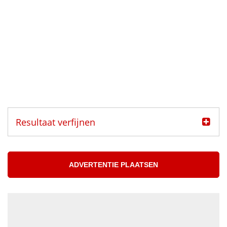
Resultaat verfijnen
Categorie
Muzikanten aangeboden
ADVERTENTIE PLAATSEN
Muzikanten gezocht
Muzikant
Accordeonist
Bassist