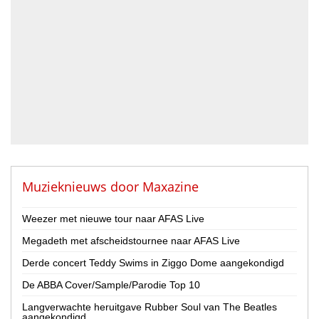
Blazer
DJ
Drummer
Geluidstechnicus
Gitarist
Percussionist
Strijker
Toetsenist
Zanger / Zangeres
Overig
Muzieknieuws door
Maxazine
Land
Weezer met nieuwe tour naar AFAS Live
Nederland
Megadeth met afscheidstournee naar AFAS Live
België
Derde concert Teddy Swims in Ziggo Dome aangekondigd
Provincie
De ABBA Cover/Sample/Parodie Top 10
Drenthe
Flevoland
Langverwachte heruitgave Rubber Soul van The Beatles
aangekondigd