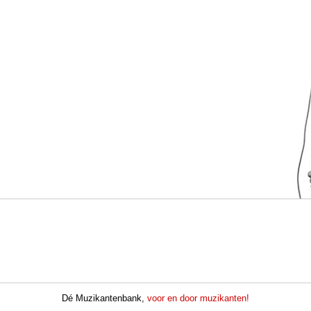
Dé Muzikantenbank,
voor en door muzikanten!