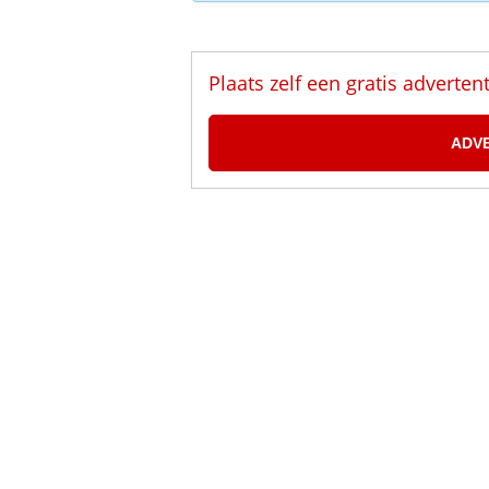
Plaats zelf een gratis adverten
ADV