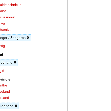
uidstechnicus
arist
cussionist
jker
tsenist
nger / Zangeres
rig
nd
derland
gië
vincie
nthe
voland
esland
lderland