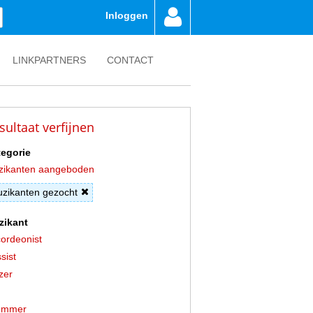
Inloggen
LINKPARTNERS
CONTACT
sultaat verfijnen
egorie
zikanten aangeboden
zikanten gezocht
zikant
ordeonist
sist
zer
ummer