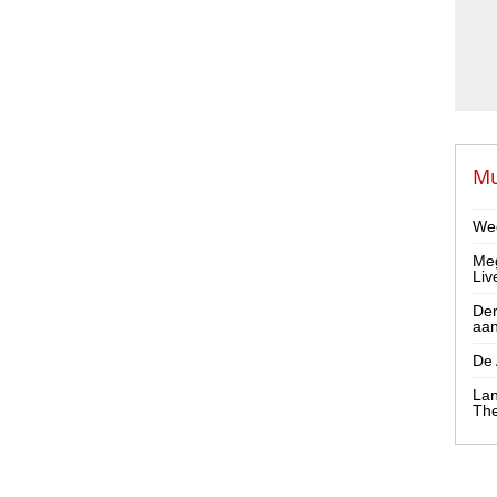
Mu
Wee
Meg
Liv
Der
aa
De 
Lan
The