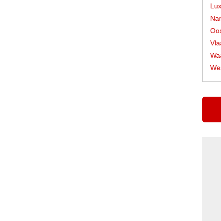
Lu
Na
Oos
Vla
Waa
Wes