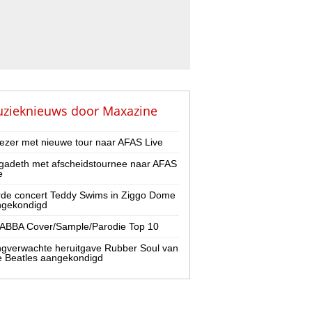
zieknieuws door
Maxazine
zer met nieuwe tour naar AFAS Live
adeth met afscheidstournee naar AFAS
e
de concert Teddy Swims in Ziggo Dome
ngekondigd
ABBA Cover/Sample/Parodie Top 10
gverwachte heruitgave Rubber Soul van
 Beatles aangekondigd