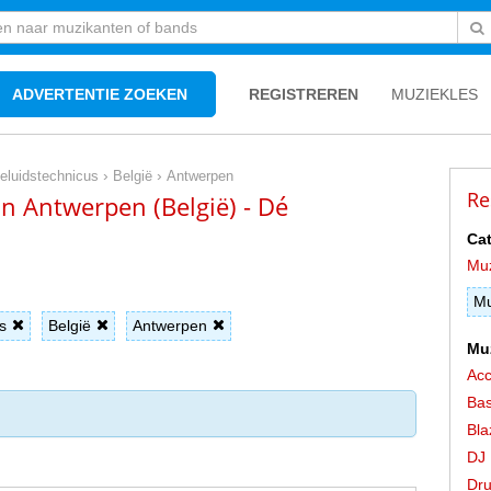
ADVERTENTIE ZOEKEN
REGISTREREN
MUZIEKLES
›
›
eluidstechnicus
België
Antwerpen
Re
in Antwerpen (België) - Dé
Cat
Mu
Mu
s
België
Antwerpen
Mu
Acc
Bas
Bla
DJ
Dr