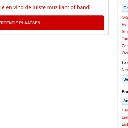
tie en vind de juiste muzikant of band!
Ge
Git
ERTENTIE PLAATSEN
Per
Stri
Toe
Zan
Ove
La
Ned
Be
Pro
An
He
Lim
Lui