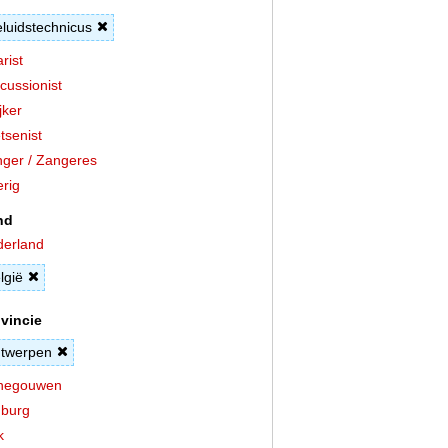
luidstechnicus
arist
cussionist
jker
tsenist
ger / Zangeres
rig
nd
erland
lgië
vincie
twerpen
negouwen
burg
k