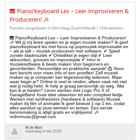
🎹 Piano/Keyboard Les – Leer Improviseren &
Produceren! 🎶
Pianoles aangeboden in Den Haag (Zuid-Holland)
| 154x bekeken
🎹 Piano/Keyboard Les – Leer Improviseren & Produceren!
🎶 Wil jij vrij leren spelen en je eigen muziek maken? Ik geef
piano/keyboard les met focus op popmuziek improvisatie en
– als je wilt – muziek produceren met software. ✔ Speel
zonder bladmuziek ✔ Ontwikkel je eigen stijl ✔ Leer
akkoorden, grooves en improvisatie ✔ Intro in
muzieksoftware & beats maken Voor beginners en
gevorderden. Persoonlijke en praktische aanpak! 📩 Stuur
een bericht voor meer info of een proefles! Zelf muziek
maken op je computer kan tegenwoordig iedereen. Maar
waar begin je? Online is veel te vinden, alleen vaak nét niet
wat jij nodig hebt. Ik help je graag persoonlijk op weg. Wat
kan ik je bieden? Leren werken met Logic Pro X of
GarageBand Jouw idee uitwerken tot een compleet liedje
Werken met synthesizers (hardware & software) Muziek
maken bij film of animatie Ik geef bewust 1-op-1 les, zodat
alles aansluit op jouw wensen en tempo. Een eerste
kennismaking is altijd gratis en vrijblijvend. 🎶
mdmmusic@gmail.com
M de Man
maandag 4 mei 2026