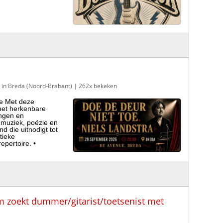
t in Breda (Noord-Brabant)
| 262x bekeken
oe Met deze
 met herkenbare
angen en
 muziek, poëzie en
d die uitnodigt tot
stieke
epertoire. •
zoekt dummer/gitarist/toetsenist met