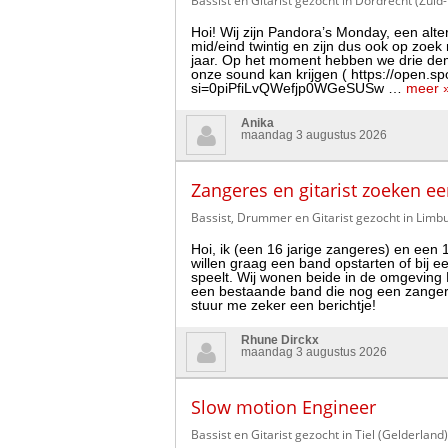
Bassist en Gitarist gezocht in Dordrecht (Zuid
Hoi! Wij zijn Pandora’s Monday, een alter
mid/eind twintig en zijn dus ook op zoek
jaar. Op het moment hebben we drie demo
onze sound kan krijgen ( https://open.
si=0piPfiLvQWefjp0WGeSUSw …
meer 
Anika
maandag 3 augustus 2026
Zangeres en gitarist zoeken 
Bassist, Drummer en Gitarist gezocht in Limbu
Hoi, ik (een 16 jarige zangeres) en een 
willen graag een band opstarten of bij ee
speelt. Wij wonen beide in de omgeving
een bestaande band die nog een zangeres
stuur me zeker een berichtje!
Rhune Dirckx
maandag 3 augustus 2026
Slow motion Engineer
Bassist en Gitarist gezocht in Tiel (Gelderland)