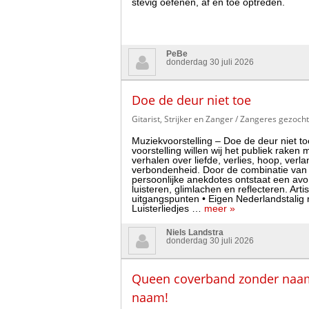
stevig oefenen, af en toe optreden.
PeBe
donderdag 30 juli 2026
Doe de deur niet toe
Gitarist, Strijker en Zanger / Zangeres gezoch
Muziekvoorstelling – Doe de deur niet t
voorstelling willen wij het publiek raken
verhalen over liefde, verlies, hoop, verl
verbondenheid. Door de combinatie van
persoonlijke anekdotes ontstaat een avon
luisteren, glimlachen en reflecteren. Arti
uitgangspunten • Eigen Nederlandstalig r
Luisterliedjes …
meer »
Niels Landstra
donderdag 30 juli 2026
Queen coverband zonder naam 
naam!