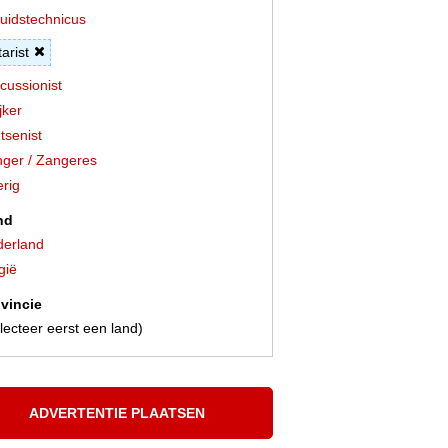
uidstechnicus
tarist
cussionist
jker
tsenist
ger / Zangeres
rig
nd
erland
gië
vincie
lecteer eerst een land)
ADVERTENTIE PLAATSEN