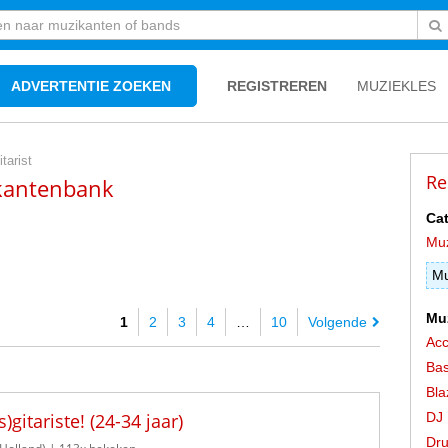
ADVERTENTIE ZOEKEN
REGISTREREN
MUZIEKLES
itarist
Re
ikantenbank
Cat
Mu
Mu
Mu
1
2
3
4
…
10
Volgende
Acc
Bas
Bla
)gitariste! (24-34 jaar)
DJ
Dr