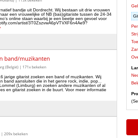
-Holland)
| 113x bekeken
Gel
natief bandje uit Dordrecht. Wij bestaan uit drie vrouwen
 naar een vrouwelijke of NB (bas)gitariste tussen de 24-34
Gi
’s online staan waarbij je een beetje een gevoel voor
spotify.com/artist/3T0ZszvwA6pVTVXF6n4Ae9?
Per
»
Stri
Toe
Zan
Ove
een band/muzikanten
rg (België)
| 171x bekeken
La
Ned
16 jarige gitarist zoeken een band of muzikanten. Wij
n band aansluiten die in het genre rock, indie, pop...
Bel
 Lommel (Limburg) en zoeken andere muzikanten of al
 en gitarist zoeken in de buurt. Voor meer informatie
Pro
(Se
| 209x bekeken