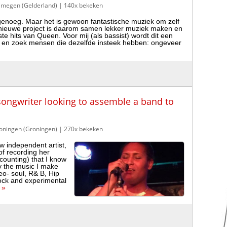
ijmegen (Gelderland)
| 140x bekeken
l genoeg. Maar het is gewoon fantastische muziek om zelf
it nieuwe project is daarom samen lekker muziek maken en
te hits van Queen. Voor mij (als bassist) wordt dit een
and en zoek mensen die dezelfde insteek hebben: ongeveer
songwriter looking to assemble a band to
Groningen (Groningen)
| 270x bekeken
w independent artist,
of recording her
counting) that I know
ay the music I make
neo- soul, R& B, Hip
rock and experimental
 »