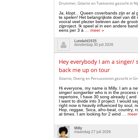
Drummer, Gitarist en Toetsenist gezocht in N
Ja, klopt... Queen coverbands zijn er a
te spelen! Het belangrijkste doel van d
vooral veel plezier beleven aan de groots
zijproject. Ik speel al in een andere b
eens per 3 à …
meer »
Lundahl1935
donderdag 30 juli 2026
Hey everybody I am a singer/ 
back me up on tour
Gitarist, Overig en Percussionist gezocht in 
Hi everyone, my name is Milly. I am a ne
singer/ songwriter who is in the process 
repertoire, I have 30 song already ( and 
I want to divide into 3 project. I would s
right now is heavily influenced by soul, 
Hop, reggae, Soca, afro-beat, country, 
at times. I am looking for 2 wind …
meer
Milly
maandag 27 juli 2026