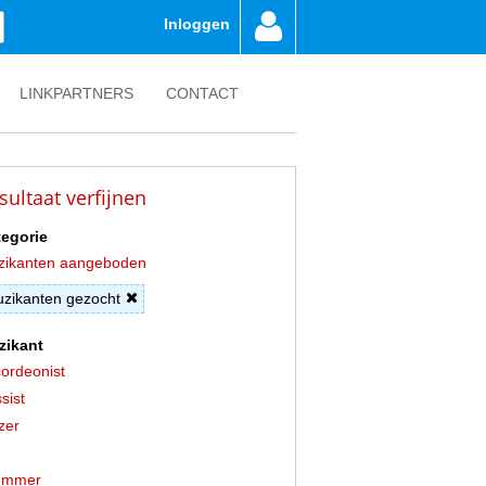
Inloggen
LINKPARTNERS
CONTACT
sultaat verfijnen
egorie
zikanten aangeboden
zikanten gezocht
zikant
ordeonist
sist
zer
ummer