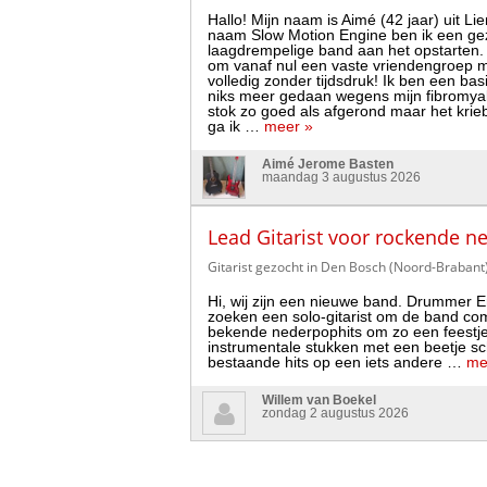
Hallo! Mijn naam is Aimé (42 jaar) uit L
naam Slow Motion Engine ben ik een gez
laagdrempelige band aan het opstarten.
om vanaf nul een vaste vriendengroep 
volledig zonder tijdsdruk! Ik ben een ba
niks meer gedaan wegens mijn fibromyalg
stok zo goed als afgerond maar het kri
ga ik …
meer »
Aimé Jerome Basten
maandag 3 augustus 2026
Lead Gitarist voor rockende 
Gitarist gezocht in Den Bosch (Noord-Brabant
Hi, wij zijn een nieuwe band. Drummer Er
zoeken een solo-gitarist om de band co
bekende nederpophits om zo een feestje t
instrumentale stukken met een beetje s
bestaande hits op een iets andere …
me
Willem van Boekel
zondag 2 augustus 2026