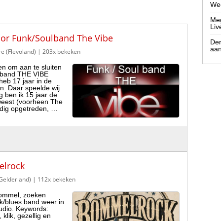
Wee
Meg
Liv
or Funk/Soulband The Vibe
Der
aa
e (Flevoland)
| 203x bekeken
n om aan te sluiten
verband THE VIBE
heb 17 jaar in de
 Daar speelde wij
ig ben ik 15 jaar de
weest (voorheen The
ldig opgetreden, …
elrock
(Gelderland)
| 112x bekeken
bommel, zoeken
ck/blues band weer in
tudio. Keywords:
 klik, gezellig en