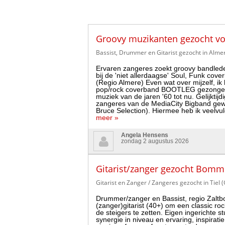
Groovy muzikanten gezocht vo
Bassist, Drummer en Gitarist gezocht in Almer
Ervaren zangeres zoekt groovy bandlede
bij de 'niet allerdaagse' Soul, Funk co
(Regio Almere) Even wat over mijzelf, ik 
pop/rock coverband BOOTLEG gezongen.
muziek van de jaren '60 tot nu. Gelijktijd
zangeres van de MediaCity Bigband ge
Bruce Selection). Hiermee heb ik veelvu
meer »
Angela Hensens
zondag 2 augustus 2026
Gitarist/zanger gezocht Bomm
Gitarist en Zanger / Zangeres gezocht in Tiel 
Drummer/zanger en Bassist, regio Zalt
(zanger)gitarist (40+) om een classic ro
de steigers te zetten. Eigen ingerichte s
synergie in niveau en ervaring, inspiratie,