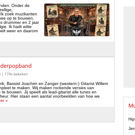
ienden. Onder de
ellige,
 Ik zoek muzikanten
mee op te bouwen,
sis drummer en 2 jaar
ie. Ik hadt witte
ebelt weer en daarom
nederpopband
)
| 174x bekeken
ik, Bassist Joachim en Zanger-(western-) Gitarist Willem
mpleet te maken. Wij maken rockende versies van
e bouwen. Jij speelt als lead-gitarist alle tunes en
cheur. Hier staan een aantal voorbeelden van hoe we
er »
Mu
Hip
Jer