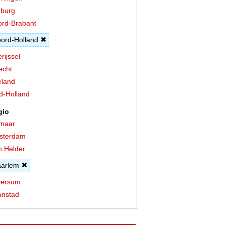
burg
rd-Brabant
ord-Holland
rijssel
echt
land
d-Holland
gio
maar
sterdam
 Helder
arlem
versum
anstad