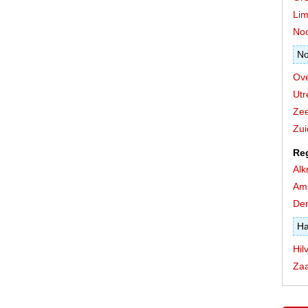
Lim
Noo
No
Ove
Utr
Zee
Zui
Re
Alk
Am
Den
Ha
Hil
Za