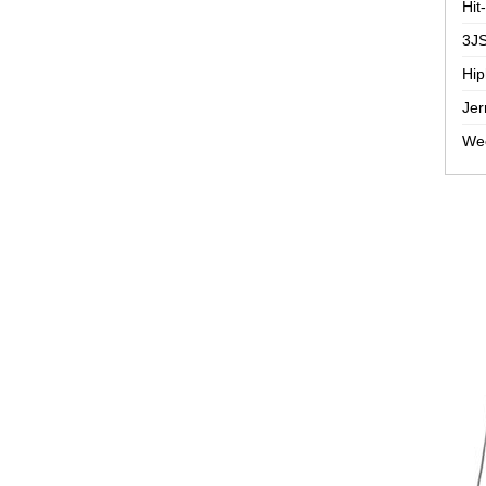
Hit
3JS
Hip
Jer
Wee