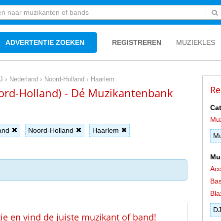
ADVERTENTIE ZOEKEN
REGISTREREN
MUZIEKLES
›
›
›
J
Nederland
Noord-Holland
Haarlem
Re
oord-Holland) - Dé Muzikantenbank
Cat
Mu
and
Noord-Holland
Haarlem
Mu
Mu
Acc
Bas
Bla
D
tie en vind de juiste muzikant of band!