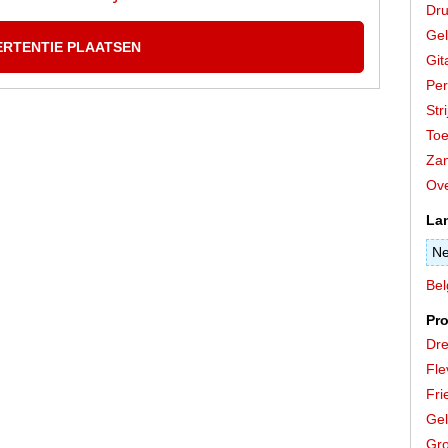
Dr
Gel
ERTENTIE PLAATSEN
Git
Per
Stri
Toe
Zan
Ove
La
Ne
Bel
Pro
Dre
Fle
Fri
Gel
Gro