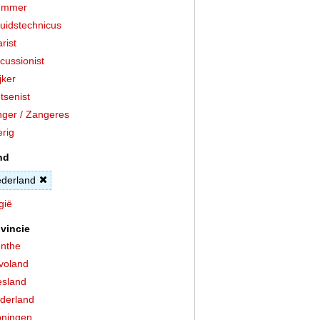
ummer
uidstechnicus
arist
cussionist
jker
tsenist
ger / Zangeres
rig
nd
derland
gië
vincie
nthe
voland
esland
derland
ningen