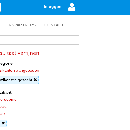
Inloggen
LINKPARTNERS
CONTACT
sultaat verfijnen
egorie
zikanten aangeboden
zikanten gezocht
zikant
ordeonist
sist
zer
J