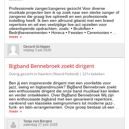
Professionele zanger/zangeres gezocht Voor diverse
muzikale projecten ben ik op zoek naar een sterke zanger of
zangeres die graag live optreedt en een professionele
instelling heeft. Ik ben een allround gitarist met een breed
repertoire en wil een veelzijdige live-act opzetten voor
uiteenlopende opdrachten, zoals: • Bruiloften •
Bedrijfsevenementen • Horeca • Feesten • Ceremonies • …
meer »
Gerard Schipper
vrijdag 3 juli 2026
Bigband Bennebroek zoekt dirigent
Overig gezocht in Haarlem (Noord-Holland)
| 221x bekeken
Ben jij een inspirerende dirigent met een voorliefde voor
jazz, swing en bigbandmuziek? BigBand Bennebroek zoekt
een enthousiaste dirigent die onze band muzikaal kan leiden
en verder ontwikkelen. Over BigBand Bennebroek Wij zijn
een enthousiaste bigband met een gevarieerd repertoire,
variërend van klassieke swingnummers tot moderne jazz-,
funk- en latin-arrangementen. Onze groep bestaat uit een …
meer »
Tanja van Bergen
zaterdag 27 juni 2026