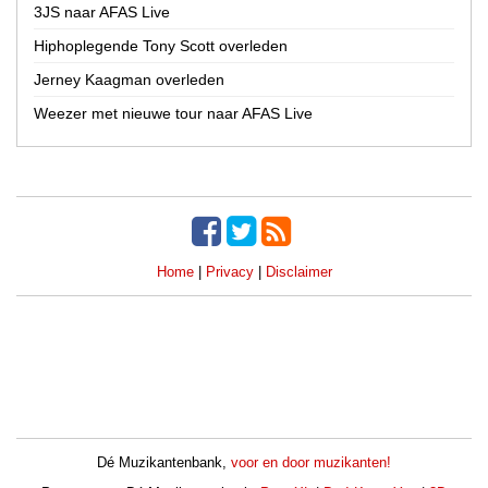
België
3JS naar AFAS Live
Provincie
Hiphoplegende Tony Scott overleden
Drenthe
Jerney Kaagman overleden
Flevoland
Weezer met nieuwe tour naar AFAS Live
Friesland
Gelderland
Groningen
Limburg
Noord-Brabant
Noord-Holland
Home
|
Privacy
|
Disclaimer
Overijssel
Utrecht
Zeeland
Zuid-Holland
Regio
Alkmaar
Dé Muzikantenbank,
voor en door muzikanten!
Amsterdam