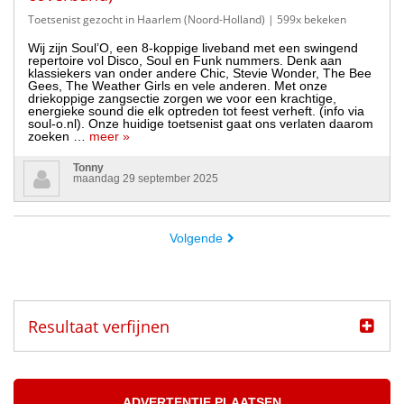
Toetsenist gezocht in Haarlem (Noord-Holland)
| 599x bekeken
Wij zijn Soul’O, een 8-koppige liveband met een swingend
repertoire vol Disco, Soul en Funk nummers. Denk aan
klassiekers van onder andere Chic, Stevie Wonder, The Bee
Gees, The Weather Girls en vele anderen. Met onze
driekoppige zangsectie zorgen we voor een krachtige,
energieke sound die elk optreden tot feest verheft. (info via
soul-o.nl). Onze huidige toetsenist gaat ons verlaten daarom
zoeken …
meer »
Tonny
maandag 29 september 2025
Volgende
Resultaat verfijnen
Categorie
Muzikanten aangeboden
ADVERTENTIE PLAATSEN