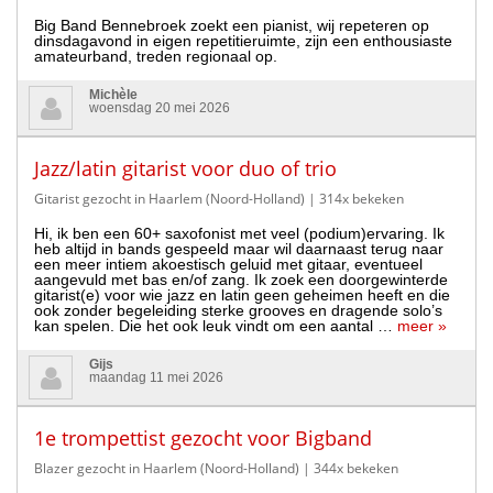
Big Band Bennebroek zoekt een pianist, wij repeteren op
dinsdagavond in eigen repetitieruimte, zijn een enthousiaste
amateurband, treden regionaal op.
Michèle
woensdag 20 mei 2026
Jazz/latin gitarist voor duo of trio
Gitarist gezocht in Haarlem (Noord-Holland)
| 314x bekeken
Hi, ik ben een 60+ saxofonist met veel (podium)ervaring. Ik
heb altijd in bands gespeeld maar wil daarnaast terug naar
een meer intiem akoestisch geluid met gitaar, eventueel
aangevuld met bas en/of zang. Ik zoek een doorgewinterde
gitarist(e) voor wie jazz en latin geen geheimen heeft en die
ook zonder begeleiding sterke grooves en dragende solo’s
kan spelen. Die het ook leuk vindt om een aantal …
meer »
Gijs
maandag 11 mei 2026
1e trompettist gezocht voor Bigband
Blazer gezocht in Haarlem (Noord-Holland)
| 344x bekeken