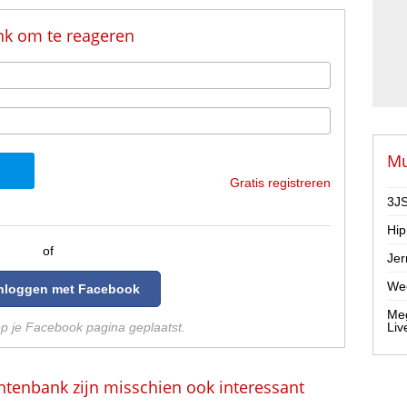
nk om te reageren
Mu
Gratis registreren
3JS
Hip
of
Jer
Wee
Inloggen met Facebook
Meg
op je Facebook pagina geplaatst.
Liv
ntenbank zijn misschien ook interessant