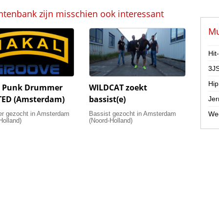
ntenbank zijn misschien ook interessant
Mu
Hit
3JS
Hip
e Punk Drummer
WILDCAT zoekt
ED (Amsterdam)
bassist(e)
Jer
r gezocht in Amsterdam
Bassist gezocht in Amsterdam
Wee
Holland)
(Noord-Holland)