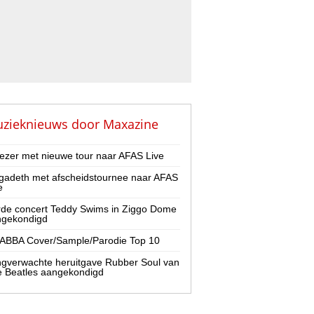
zieknieuws door
Maxazine
zer met nieuwe tour naar AFAS Live
adeth met afscheidstournee naar AFAS
e
de concert Teddy Swims in Ziggo Dome
ngekondigd
ABBA Cover/Sample/Parodie Top 10
gverwachte heruitgave Rubber Soul van
 Beatles aangekondigd