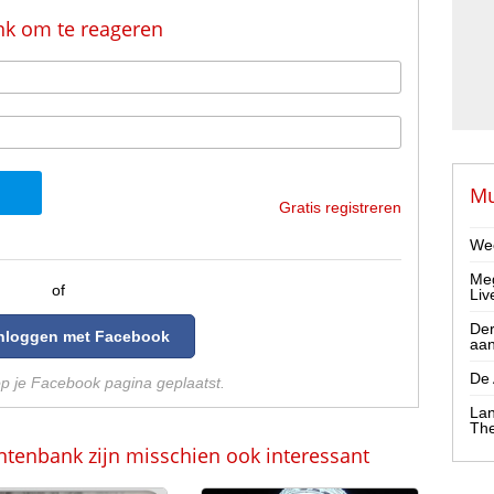
nk om te reageren
Mu
Gratis registreren
Wee
Meg
of
Liv
Der
Inloggen met Facebook
aa
De 
op je Facebook pagina geplaatst.
Lan
The
ntenbank zijn misschien ook interessant