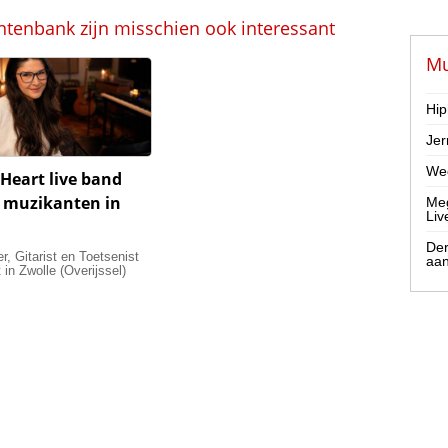
ntenbank zijn misschien ook interessant
Mu
Hip
Jer
Wee
Heart live band
 muzikanten in
Meg
Liv
Der
, Gitarist en Toetsenist
aa
 in Zwolle (Overijssel)