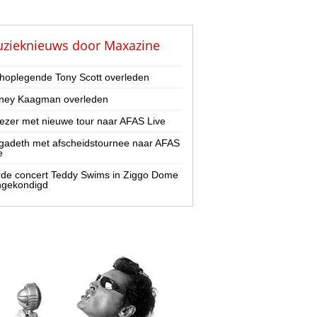
zieknieuws door
Maxazine
hoplegende Tony Scott overleden
ney Kaagman overleden
zer met nieuwe tour naar AFAS Live
adeth met afscheidstournee naar AFAS
e
de concert Teddy Swims in Ziggo Dome
ngekondigd