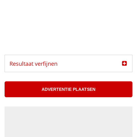
Resultaat verfijnen
Categorie
Muzikanten aangeboden
ADVERTENTIE PLAATSEN
Muzikanten gezocht
Muzikant
Accordeonist
Bassist
Blazer
DJ