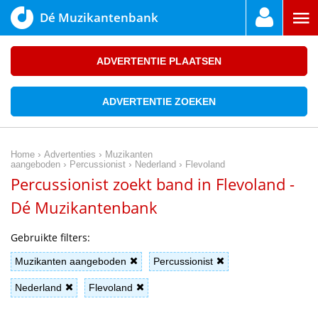
Dé Muzikantenbank
ADVERTENTIE PLAATSEN
ADVERTENTIE ZOEKEN
›
›
Home
Advertenties
Muzikanten
›
›
›
aangeboden
Percussionist
Nederland
Flevoland
Percussionist zoekt band in Flevoland -
Dé Muzikantenbank
Gebruikte filters:
Muzikanten aangeboden
Percussionist
Nederland
Flevoland