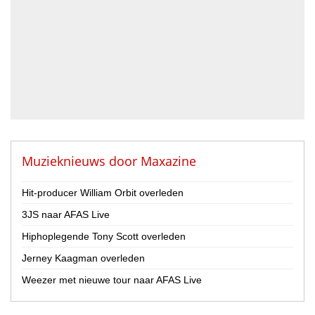
Drummer
Geluidstechnicus
Gitarist
Percussionist
Strijker
Toetsenist
Zanger / Zangeres
Overig
Muzieknieuws door
Maxazine
Land
Hit-producer William Orbit overleden
Nederland
3JS naar AFAS Live
België
Hiphoplegende Tony Scott overleden
Provincie
Jerney Kaagman overleden
Drenthe
Weezer met nieuwe tour naar AFAS Live
Flevoland
Friesland