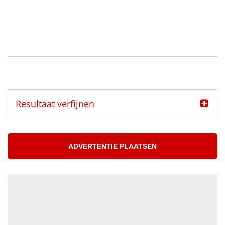
Resultaat verfijnen
Categorie
Muzikanten aangeboden
ADVERTENTIE PLAATSEN
Muzikanten gezocht
Muzikant
Accordeonist
Bassist
Blazer
DJ