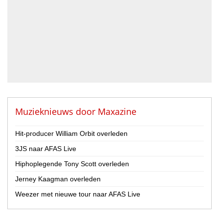
Drummer
Geluidstechnicus
Gitarist
Percussionist
Strijker
Toetsenist
Zanger / Zangeres
Overig
Muzieknieuws door
Maxazine
Land
Nederland
Hit-producer William Orbit overleden
België
3JS naar AFAS Live
Provincie
Hiphoplegende Tony Scott overleden
Drenthe
Jerney Kaagman overleden
Flevoland
Weezer met nieuwe tour naar AFAS Live
Friesland
Gelderland