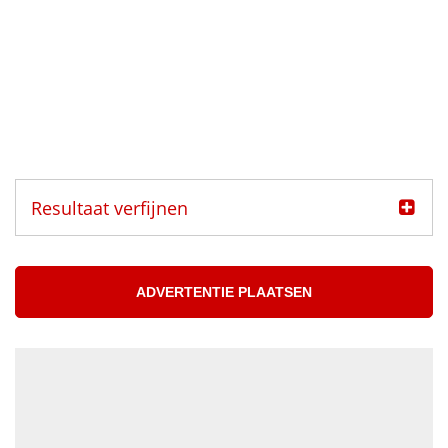
Resultaat verfijnen
Categorie
Muzikanten aangeboden
ADVERTENTIE PLAATSEN
Muzikanten gezocht
Muzikant
Accordeonist
Bassist
Blazer