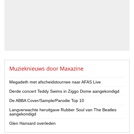
DJ
Drummer
Geluidstechnicus
Gitarist
Percussionist
Strijker
Toetsenist
Zanger / Zangeres
Overig
Muzieknieuws door
Maxazine
Land
Megadeth met afscheidstournee naar AFAS Live
Nederland
Derde concert Teddy Swims in Ziggo Dome aangekondigd
België
De ABBA Cover/Sample/Parodie Top 10
Provincie
Langverwachte heruitgave Rubber Soul van The Beatles
Drenthe
aangekondigd
Flevoland
Glen Hansard overleden
Friesland