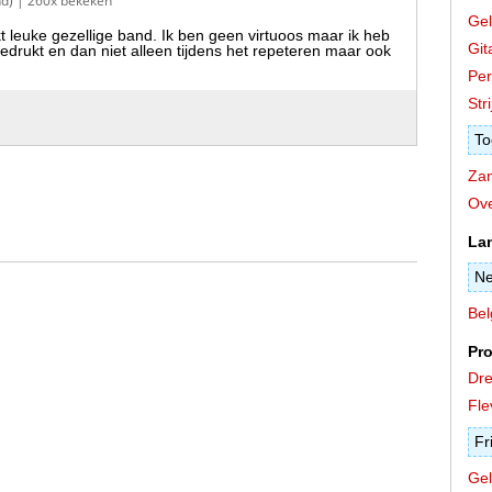
nd)
| 260x bekeken
Gel
leuke gezellige band. Ik ben geen virtuoos maar ik heb
Git
edrukt en dan niet alleen tijdens het repeteren maar ook
Per
Stri
To
Zan
Ove
La
Ne
Bel
Pro
Dre
Fle
Fr
Gel