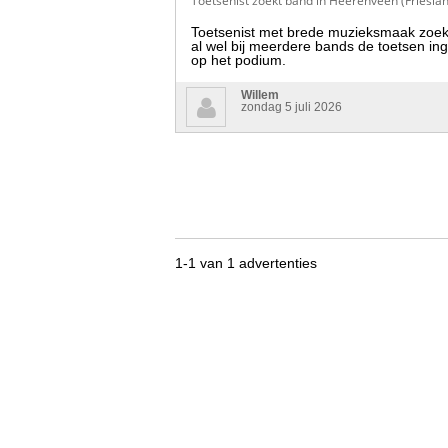
Toetsenist zoekt band in Heerenveen (Friesla
Toetsenist met brede muzieksmaak zoekt 
al wel bij meerdere bands de toetsen ing
op het podium.
Willem
zondag 5 juli 2026
1-1 van 1 advertenties