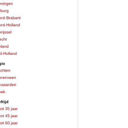
ningen
burg
rd-Brabant
rd-Holland
rijssel
echt
land
d-Holland
gio
chten
erenveen
euwarden
eek
ftijd
tot 35 jaar
tot 45 jaar
tot 60 jaar