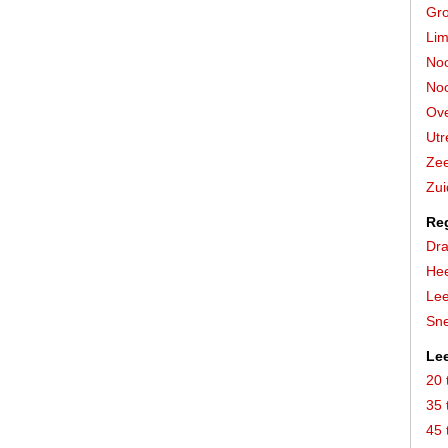
Gro
Lim
Noo
Noo
Ove
Utr
Zee
Zui
Re
Dra
He
Le
Sn
Lee
20 
35 
45 