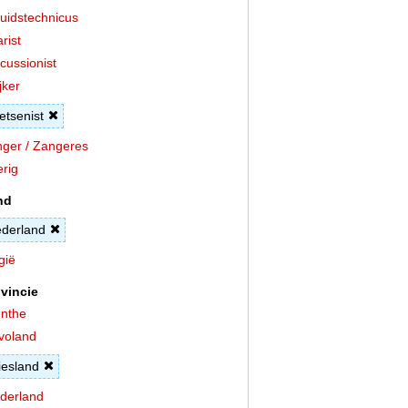
uidstechnicus
arist
cussionist
jker
etsenist
ger / Zangeres
rig
nd
derland
gië
vincie
nthe
voland
iesland
derland