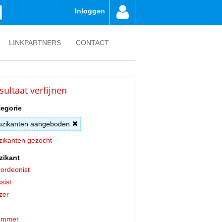
Inloggen
LINKPARTNERS
CONTACT
sultaat verfijnen
egorie
zikanten aangeboden
ikanten gezocht
zikant
ordeonist
sist
zer
ummer