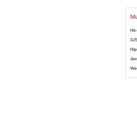
Mu
Hit
3JS
Hip
Jer
Wee