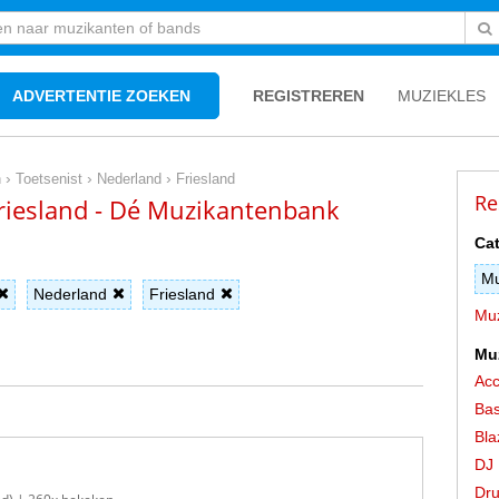
ADVERTENTIE ZOEKEN
REGISTREREN
MUZIEKLES
›
›
›
n
Toetsenist
Nederland
Friesland
Re
Friesland - Dé Muzikantenbank
Cat
Mu
Nederland
Friesland
Muz
Mu
Acc
Bas
Bla
DJ
Dr