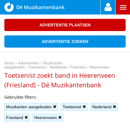
Dé Muzikantenbank
ADVERTENTIE PLAATSEN
ADVERTENTIE ZOEKEN
›
›
Home
Advertenties
Muzikanten
›
›
›
›
aangeboden
Toetsenist
Nederland
Friesland
Heerenveen
Toetsenist zoekt band in Heerenveen
(Friesland) - Dé Muzikantenbank
Gebruikte filters:
Muzikanten aangeboden
Toetsenist
Nederland
Friesland
Heerenveen