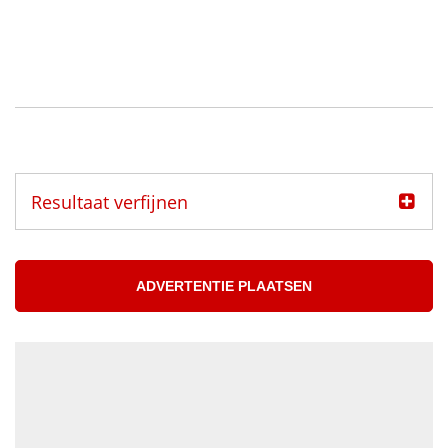
Resultaat verfijnen
Categorie
Muzikanten aangeboden
ADVERTENTIE PLAATSEN
Muzikanten gezocht
Muzikant
Accordeonist
Bassist
Blazer
DJ