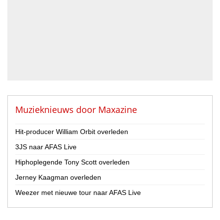
Drummer
Geluidstechnicus
Gitarist
Percussionist
Strijker
Toetsenist
Zanger / Zangeres
Overig
Muzieknieuws door
Maxazine
Land
Hit-producer William Orbit overleden
Nederland
3JS naar AFAS Live
België
Hiphoplegende Tony Scott overleden
Provincie
Jerney Kaagman overleden
Drenthe
Flevoland
Weezer met nieuwe tour naar AFAS Live
Friesland