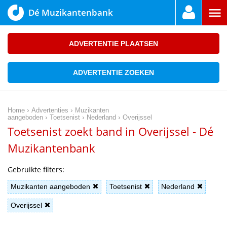
Dé Muzikantenbank
ADVERTENTIE PLAATSEN
ADVERTENTIE ZOEKEN
›
›
Home
Advertenties
Muzikanten
›
›
›
aangeboden
Toetsenist
Nederland
Overijssel
Toetsenist zoekt band in Overijssel - Dé
Muzikantenbank
Gebruikte filters:
Muzikanten aangeboden
Toetsenist
Nederland
Overijssel