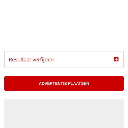
Resultaat verfijnen
Categorie
Muzikanten aangeboden
ADVERTENTIE PLAATSEN
Muzikanten gezocht
Muzikant
Accordeonist
Bassist
Blazer
DJ