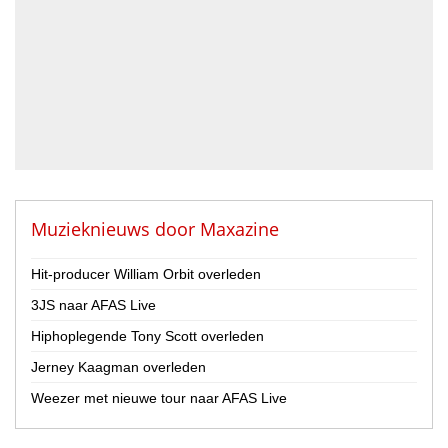
Drummer
Geluidstechnicus
Gitarist
Percussionist
Strijker
Toetsenist
Zanger / Zangeres
Overig
Muzieknieuws door
Maxazine
Land
Hit-producer William Orbit overleden
Nederland
3JS naar AFAS Live
België
Hiphoplegende Tony Scott overleden
Provincie
Jerney Kaagman overleden
Drenthe
Flevoland
Weezer met nieuwe tour naar AFAS Live
Friesland
Gelderland