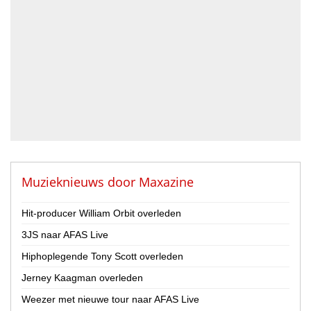
Blazer
DJ
Drummer
Geluidstechnicus
Gitarist
Percussionist
Strijker
Toetsenist
Zanger / Zangeres
Overig
Muzieknieuws door
Maxazine
Land
Hit-producer William Orbit overleden
Nederland
3JS naar AFAS Live
België
Hiphoplegende Tony Scott overleden
Provincie
Jerney Kaagman overleden
Drenthe
Flevoland
Weezer met nieuwe tour naar AFAS Live