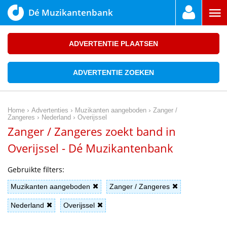
Dé Muzikantenbank
ADVERTENTIE PLAATSEN
ADVERTENTIE ZOEKEN
›
›
›
Home
Advertenties
Muzikanten aangeboden
Zanger /
›
›
Zangeres
Nederland
Overijssel
Zanger / Zangeres zoekt band in
Overijssel - Dé Muzikantenbank
Gebruikte filters:
Muzikanten aangeboden
Zanger / Zangeres
Nederland
Overijssel