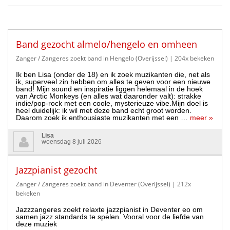
Band gezocht almelo/hengelo en omheen
Zanger / Zangeres zoekt band in Hengelo (Overijssel)
| 204x bekeken
Ik ben Lisa (onder de 18) en ik zoek muzikanten die, net als
ik, superveel zin hebben om alles te geven voor een nieuwe
band! Mijn sound en inspiratie liggen helemaal in de hoek
van Arctic Monkeys (en alles wat daaronder valt): strakke
indie/pop-rock met een coole, mysterieuze vibe. ​Mijn doel is
heel duidelijk: ik wil met deze band echt groot worden.
Daarom zoek ik enthousiaste muzikanten met een …
meer »
Lisa
woensdag 8 juli 2026
Jazzpianist gezocht
Zanger / Zangeres zoekt band in Deventer (Overijssel)
| 212x
bekeken
Jazzzangeres zoekt relaxte jazzpianist in Deventer eo om
samen jazz standards te spelen. Vooral voor de liefde van
deze muziek