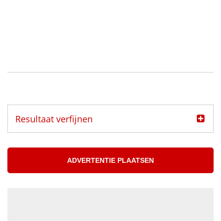
Resultaat verfijnen
Categorie
Muzikanten aangeboden
ADVERTENTIE PLAATSEN
Muzikanten gezocht
Muzikant
Accordeonist
Bassist