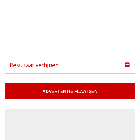
Resultaat verfijnen
Categorie
Muzikanten aangeboden
ADVERTENTIE PLAATSEN
Muzikanten gezocht
Muzikant
Accordeonist
Bassist
Blazer