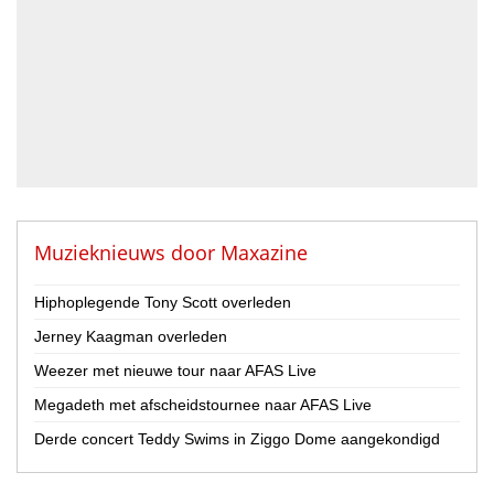
DJ
Drummer
Geluidstechnicus
Gitarist
Percussionist
Strijker
Toetsenist
Zanger / Zangeres
Overig
Muzieknieuws door
Maxazine
Land
Hiphoplegende Tony Scott overleden
Nederland
Jerney Kaagman overleden
België
Weezer met nieuwe tour naar AFAS Live
Provincie
Megadeth met afscheidstournee naar AFAS Live
Drenthe
Flevoland
Derde concert Teddy Swims in Ziggo Dome aangekondigd
Friesland