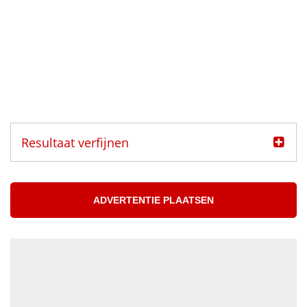
Resultaat verfijnen
Categorie
Muzikanten aangeboden
ADVERTENTIE PLAATSEN
Muzikanten gezocht
Muzikant
Accordeonist
Bassist
Blazer
DJ