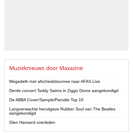
Drummer
Geluidstechnicus
Gitarist
Percussionist
Strijker
Toetsenist
Zanger / Zangeres
Overig
Muzieknieuws door
Maxazine
Land
Megadeth met afscheidstournee naar AFAS Live
Nederland
Derde concert Teddy Swims in Ziggo Dome aangekondigd
België
De ABBA Cover/Sample/Parodie Top 10
Provincie
Langverwachte heruitgave Rubber Soul van The Beatles
Drenthe
aangekondigd
Flevoland
Glen Hansard overleden
Friesland