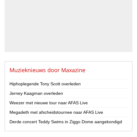
DJ
Drummer
Geluidstechnicus
Gitarist
Percussionist
Strijker
Toetsenist
Zanger / Zangeres
Overig
Muzieknieuws door
Maxazine
Land
Hiphoplegende Tony Scott overleden
Nederland
Jerney Kaagman overleden
België
Weezer met nieuwe tour naar AFAS Live
Provincie
Megadeth met afscheidstournee naar AFAS Live
Drenthe
Flevoland
Derde concert Teddy Swims in Ziggo Dome aangekondigd
Friesland
Gelderland