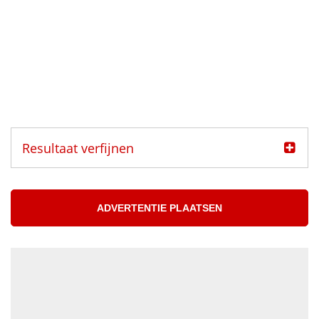
Resultaat verfijnen
Categorie
Muzikanten aangeboden
ADVERTENTIE PLAATSEN
Muzikanten gezocht
Muzikant
Accordeonist
Bassist
Blazer