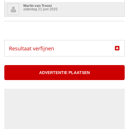
Martin van Troost
zaterdag 21 juni 2025
Resultaat verfijnen
Categorie
Muzikanten aangeboden
ADVERTENTIE PLAATSEN
Muzikanten gezocht
Muzikant
Accordeonist
Bassist
Blazer
DJ
Drummer