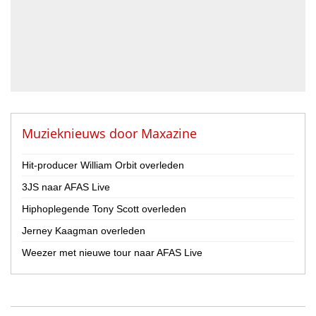
Geluidstechnicus
Gitarist
Percussionist
Strijker
Toetsenist
Zanger / Zangeres
Overig
Muzieknieuws door
Maxazine
Land
Hit-producer William Orbit overleden
Nederland
3JS naar AFAS Live
België
Hiphoplegende Tony Scott overleden
Provincie
Jerney Kaagman overleden
Drenthe
Flevoland
Weezer met nieuwe tour naar AFAS Live
Friesland
Gelderland
Groningen