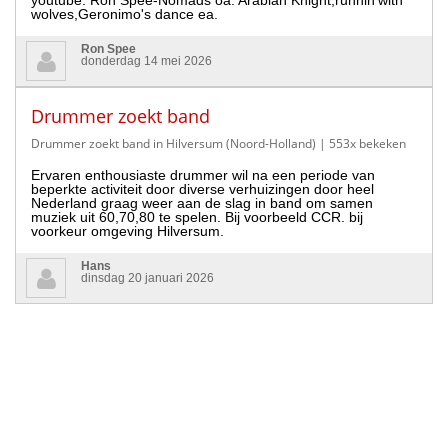
youtube: Ron Spee-Nomads oa. Arabian Knight,runnin'with
wolves,Geronimo's dance ea.
Ron Spee
donderdag 14 mei 2026
Drummer zoekt band
Drummer zoekt band in Hilversum (Noord-Holland)
| 553x bekeken
Ervaren enthousiaste drummer wil na een periode van
beperkte activiteit door diverse verhuizingen door heel
Nederland graag weer aan de slag in band om samen
muziek uit 60,70,80 te spelen. Bij voorbeeld CCR. bij
voorkeur omgeving Hilversum.
Hans
dinsdag 20 januari 2026