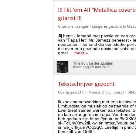
!!! Hit 'em All "Metallica cove
gitarist !!!
Gitarist en Zanger / Zangeres gezocht in Maas
Jij bent: - Iemand met passie en een gro
van "Papa Het" Mr. Jamezz beheerst - Iem
neerzetten - Iemand die een sterke perfo
die over een gezonde dosis motivatie en
groei …
meer »
Thierry van der Zanden
maandag 25 mei 2026
Tekstschrijver gezocht
Overig gezocht in Maastricht (Limburg)
| 584x
Ik zoek samenwerking met een tekstschri
Limburgstalige muziek op bestaande of
Eventueel samen werken aan teksten. Sp
en kan arrangeren in Logic. Voorbeelden 
heb gedaan zijn https://youtu.be/5dXK
si=FciLhyXnw2tlLkwj en https://youtu.
si=we_crIkjamVOqSqC. Leeftijd in princip
ben zelf van 1968.