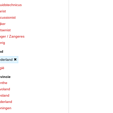
uidstechnicus
arist
cussionist
jker
tsenist
ger / Zangeres
rig
nd
derland
gië
vincie
nthe
voland
esland
derland
ningen