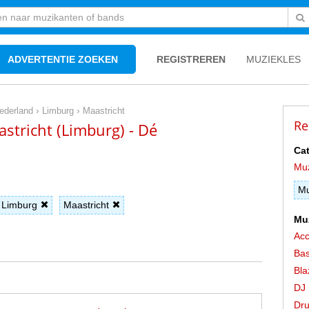
ADVERTENTIE ZOEKEN
REGISTREREN
MUZIEKLES
›
›
ederland
Limburg
Maastricht
Re
stricht (Limburg) - Dé
Cat
Mu
Mu
Limburg
Maastricht
Mu
Acc
Bas
Bla
DJ
Dr