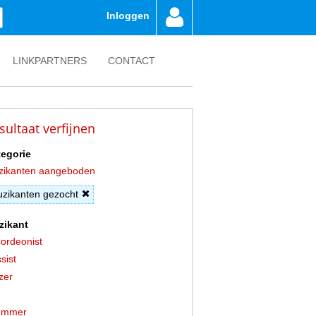
Inloggen
LINKPARTNERS
CONTACT
sultaat verfijnen
egorie
zikanten aangeboden
zikanten gezocht
zikant
ordeonist
sist
zer
ummer