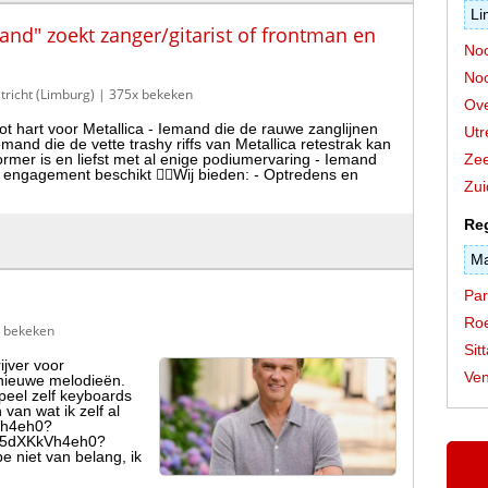
Li
rband" zoekt zanger/gitarist of frontman en
Noo
Noo
tricht (Limburg)
| 375x bekeken
Ove
ot hart voor Metallica - Iemand die de rauwe zanglijnen
Utr
and die de vette trashy riffs van Metallica retestrak kan
rmer is en liefst met al enige podiumervaring - Iemand
Zee
 engagement beschikt 👉🏼Wij bieden: - Optredens en
Zui
Re
Ma
Par
Ro
 bekeken
Sit
jver voor
Ven
 nieuwe melodieën.
eel zelf keyboards
van wat ik zelf al
kVh4eh0?
be/5dXKkVh4eh0?
e niet van belang, ik