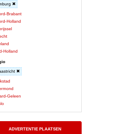
mburg
rd-Brabant
rd-Holland
rijssel
echt
land
d-Holland
gio
astricht
kstad
ermond
tard-Geleen
lo
ADVERTENTIE PLAATSEN