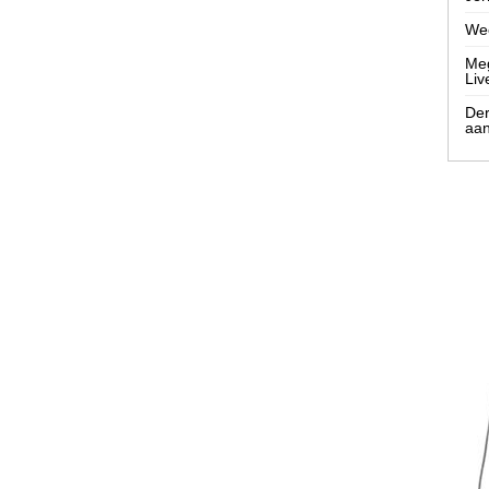
Wee
Meg
Liv
Der
aa