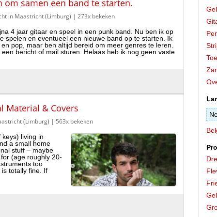
en om samen een band te starten.
Gel
ht in Maastricht (Limburg)
| 273x bekeken
Git
bijna 4 jaar gitaar en speel in een punk band. Nu ben ik op
Per
spelen en eventueel een nieuwe band op te starten. Ik
 en pop, maar ben altijd bereid om meer genres te leren.
Stri
d een bericht of mail sturen. Helaas heb ik nog geen vaste
Toe
Zan
Ove
La
l Material & Covers
Ne
astricht (Limburg)
| 563x bekeken
Bel
f keys) living in
 and a small home
Pro
ginal stuff – maybe
 for (age roughly 20-
Dre
nstruments too
s totally fine. If
Fle
Fri
Gel
Gro