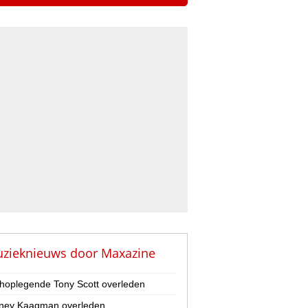
zieknieuws door
Maxazine
hoplegende Tony Scott overleden
ney Kaagman overleden