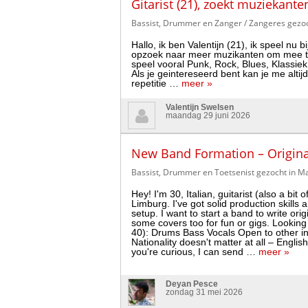
Gitarist (21), zoekt muziekant
Bassist, Drummer en Zanger / Zangeres gezoc
Hallo, ik ben Valentijn (21), ik speel nu 
opzoek naar meer muzikanten om mee te 
speel vooral Punk, Rock, Blues, Klassiek
Als je geintereseerd bent kan je me altij
repetitie …
meer »
Valentijn Swelsen
maandag 29 juni 2026
New Band Formation – Origina
Bassist, Drummer en Toetsenist gezocht in Ma
Hey! I'm 30, Italian, guitarist (also a bit o
Limburg. I've got solid production skills
setup. I want to start a band to write ori
some covers too for fun or gigs. Looking
40): Drums Bass Vocals Open to other i
Nationality doesn't matter at all – English i
you're curious, I can send …
meer »
Deyan Pesce
zondag 31 mei 2026