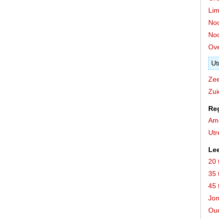
Lim
Noo
Noo
Ove
Ut
Zee
Zui
Re
Ame
Utr
Lee
20 
35 
45 
Jon
Oud