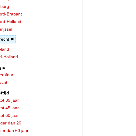
burg
rd-Brabant
rd-Holland
rijssel
recht
land
d-Holland
gio
rsfoort
echt
ftijd
tot 35 jaar
tot 45 jaar
tot 60 jaar
ger dan 20
er dan 60 jaar