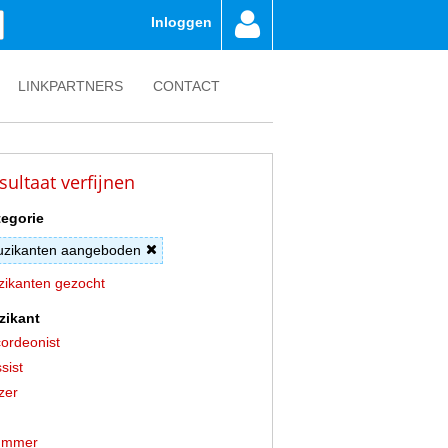
Inloggen
LINKPARTNERS
CONTACT
sultaat verfijnen
egorie
zikanten aangeboden
ikanten gezocht
zikant
ordeonist
sist
zer
ummer