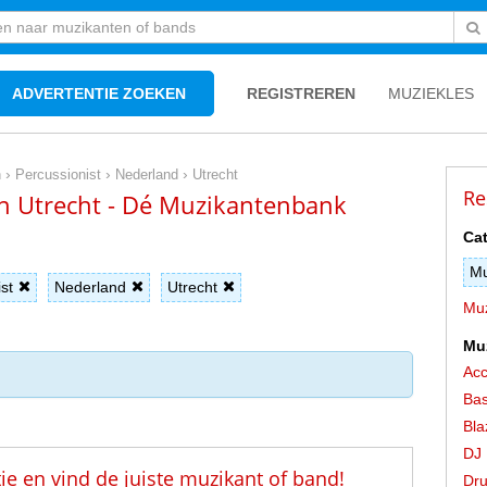
ADVERTENTIE ZOEKEN
REGISTREREN
MUZIEKLES
›
›
›
n
Percussionist
Nederland
Utrecht
Re
in Utrecht - Dé Muzikantenbank
Cat
Mu
st
Nederland
Utrecht
Muz
Mu
Acc
Bas
Bla
DJ
tie en vind de juiste muzikant of band!
Dr