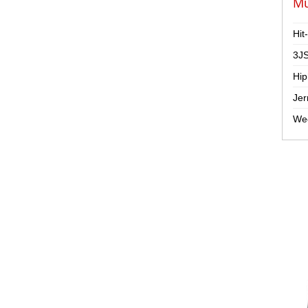
Mu
Hit
3JS
Hip
Jer
Wee