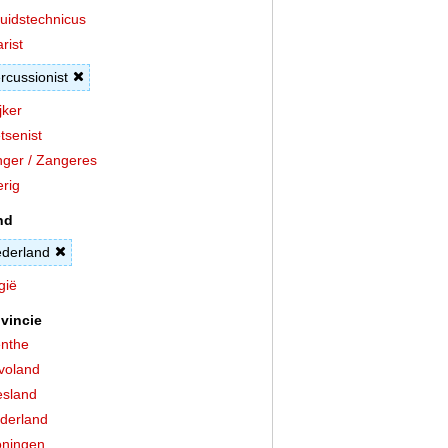
uidstechnicus
arist
rcussionist
jker
tsenist
ger / Zangeres
rig
nd
derland
gië
vincie
nthe
voland
esland
derland
ningen