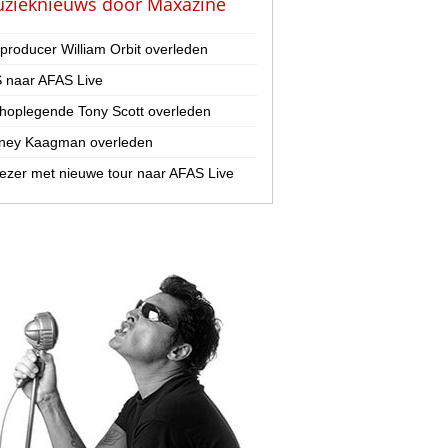
zieknieuws door
Maxazine
-producer William Orbit overleden
 naar AFAS Live
hoplegende Tony Scott overleden
ney Kaagman overleden
zer met nieuwe tour naar AFAS Live