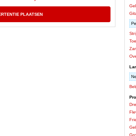
Gel
Git
ERTENTIE PLAATSEN
Pe
Stri
Toe
Zan
Ove
La
Ne
Bel
Pro
Dre
Fle
Fri
Gel
Gro