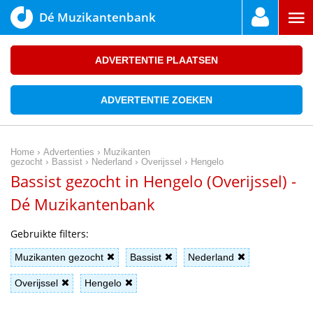
Dé Muzikantenbank
ADVERTENTIE PLAATSEN
ADVERTENTIE ZOEKEN
›
›
Home
Advertenties
Muzikanten
›
›
›
›
gezocht
Bassist
Nederland
Overijssel
Hengelo
Bassist gezocht in Hengelo (Overijssel) -
Dé Muzikantenbank
Gebruikte filters:
Muzikanten gezocht
Bassist
Nederland
Overijssel
Hengelo