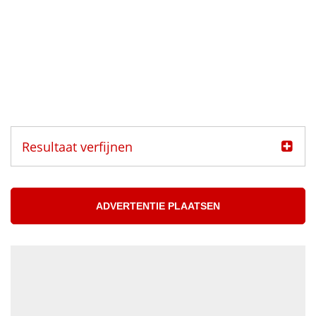
Resultaat verfijnen
Categorie
Muzikanten aangeboden
ADVERTENTIE PLAATSEN
Muzikanten gezocht
Muzikant
Accordeonist
Bassist
Blazer