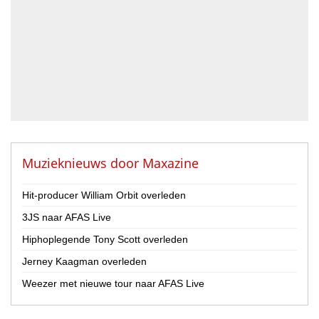
DJ
Drummer
Geluidstechnicus
Gitarist
Percussionist
Strijker
Toetsenist
Zanger / Zangeres
Overig
Muzieknieuws door
Maxazine
Land
Hit-producer William Orbit overleden
Nederland
3JS naar AFAS Live
België
Hiphoplegende Tony Scott overleden
Provincie
Jerney Kaagman overleden
Drenthe
Flevoland
Weezer met nieuwe tour naar AFAS Live
Friesland
Gelderland