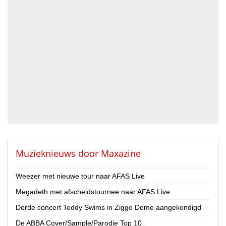
Bassist
Blazer
DJ
Drummer
Geluidstechnicus
Gitarist
Percussionist
Strijker
Toetsenist
Zanger / Zangeres
Overig
Muzieknieuws door
Maxazine
Land
Weezer met nieuwe tour naar AFAS Live
Nederland
Megadeth met afscheidstournee naar AFAS Live
België
Derde concert Teddy Swims in Ziggo Dome aangekondigd
Provincie
De ABBA Cover/Sample/Parodie Top 10
Drenthe