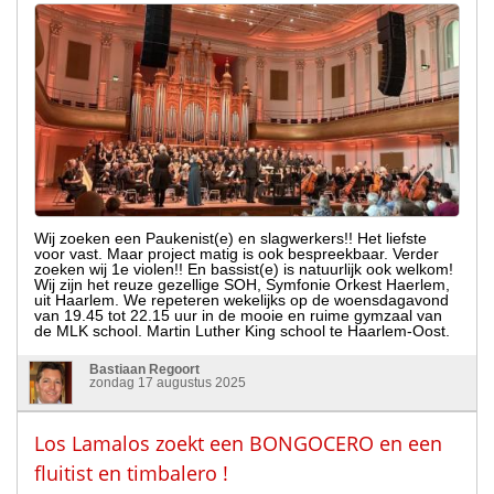
Wij zoeken een Paukenist(e) en slagwerkers!! Het liefste
voor vast. Maar project matig is ook bespreekbaar. Verder
zoeken wij 1e violen!! En bassist(e) is natuurlijk ook welkom!
Wij zijn het reuze gezellige SOH, Symfonie Orkest Haerlem,
uit Haarlem. We repeteren wekelijks op de woensdagavond
van 19.45 tot 22.15 uur in de mooie en ruime gymzaal van
de MLK school. Martin Luther King school te Haarlem-Oost.
Bastiaan Regoort
zondag 17 augustus 2025
Los Lamalos zoekt een BONGOCERO en een
fluitist en timbalero !