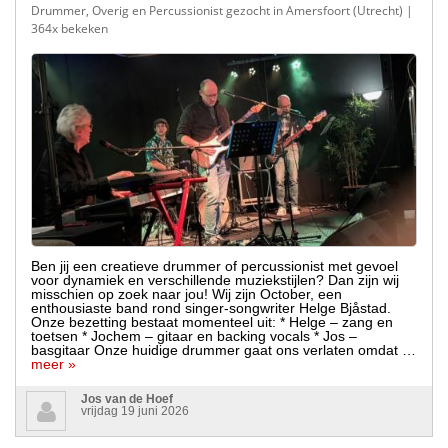
Drummer, Overig en Percussionist gezocht in Amersfoort (Utrecht)
|
364x bekeken
Ben jij een creatieve drummer of percussionist met gevoel
voor dynamiek en verschillende muziekstijlen? Dan zijn wij
misschien op zoek naar jou! Wij zijn October, een
enthousiaste band rond singer-songwriter Helge Bjåstad.
Onze bezetting bestaat momenteel uit: * Helge – zang en
toetsen * Jochem – gitaar en backing vocals * Jos –
basgitaar Onze huidige drummer gaat ons verlaten omdat …
meer »
Jos van de Hoef
vrijdag 19 juni 2026