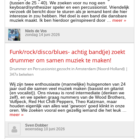
(tussen de 25 - 40). We zoeken voor nu nog een
keyboard/synthesizer speler en een percussionist. Vriendelijk
verzoek dit bericht door te sturen als je iemand kent die hier
interesse in zou hebben. Het doel is een band die dansbare
muziek maakt. Ik ben hierdoor geïnspireerd door …
meer »
Niels de Vos
zondag 14 juni 2026
Funk/rock/disco/blues- achtig band(je) zoekt
drummer om samen muziek te maken!
Drummer en Percussionist gezocht in Amsterdam (Noord-Holland)
|
347x bekeken
Wij zijn twee enthousiaste (mannelijke) huisgenoten van 24
jaar oud die samen veel muziek maken (bassist en gitarist
(en vocalist)). Ons niveau is rond intermediate (denken we
zelf), en we spelen graag nummers van de Wood Brothers,
Vulfpeck, Red Hot Chilli Peppers, Theo Katzman, maar
houden eigenlijk van alles wat 'gewoon' goed klinkt in onze
oren. We zoeken vooral een gezellig iemand die het leuk …
meer »
Sven Dobber
woensdag 10 juni 2026