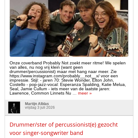
Onze coverband Probably Not zoekt meer ritme! We spelen
van alles, nu nog vrij klein (want geen
drummer/percussionist) maar met hang naar meer. Zie
https://www.instagram.com/probably__not__x/ voor een
impressie. Stijl: - jaren 70: Stevie Wonder, Elton John,
Costello - pop-jazz-vocal: Esperanza Spalding, Katie Melua,
Seal, Jamie Cullum - iets meer van de laatste jaren:
Lawrence, Common Linnets Nu …
meer »
Martijn Alblas
vrijdag 3 juli 2026
Drummer/ster of percussionist(e) gezocht
voor singer-songwriter band