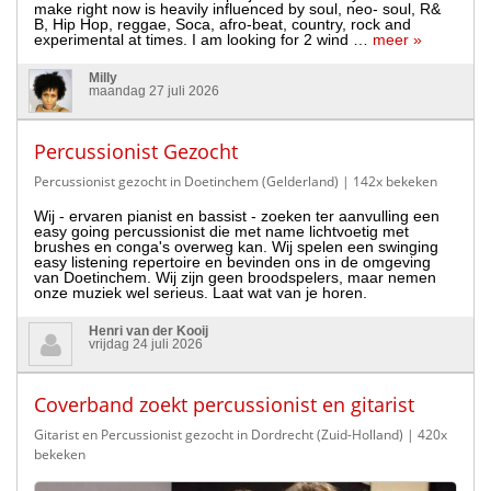
make right now is heavily influenced by soul, neo- soul, R&
B, Hip Hop, reggae, Soca, afro-beat, country, rock and
experimental at times. I am looking for 2 wind …
meer »
Milly
maandag 27 juli 2026
Percussionist Gezocht
Percussionist gezocht in Doetinchem (Gelderland)
| 142x bekeken
Wij - ervaren pianist en bassist - zoeken ter aanvulling een
easy going percussionist die met name lichtvoetig met
brushes en conga's overweg kan. Wij spelen een swinging
easy listening repertoire en bevinden ons in de omgeving
van Doetinchem. Wij zijn geen broodspelers, maar nemen
onze muziek wel serieus. Laat wat van je horen.
Henri van der Kooij
vrijdag 24 juli 2026
Coverband zoekt percussionist en gitarist
Gitarist en Percussionist gezocht in Dordrecht (Zuid-Holland)
| 420x
bekeken