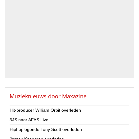
Accordeonist
Bassist
Blazer
DJ
Drummer
Geluidstechnicus
Gitarist
Percussionist
Strijker
Toetsenist
Zanger / Zangeres
Overig
Muzieknieuws door
Maxazine
Land
Hit-producer William Orbit overleden
Nederland
3JS naar AFAS Live
België
Hiphoplegende Tony Scott overleden
Provincie