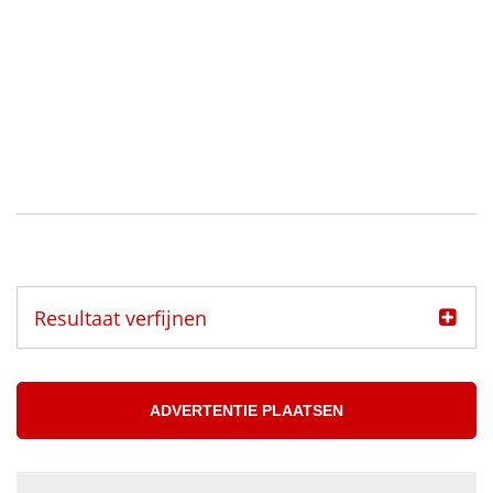
Resultaat verfijnen
Categorie
Muzikanten aangeboden
ADVERTENTIE PLAATSEN
Muzikanten gezocht
Muzikant