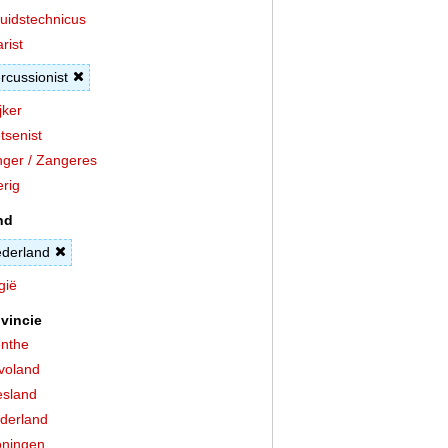
uidstechnicus
arist
rcussionist
jker
tsenist
ger / Zangeres
rig
nd
derland
gië
vincie
nthe
voland
esland
derland
ningen