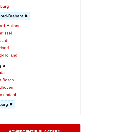
burg
ord-Brabant
rd-Holland
rijssel
echt
land
d-Holland
gio
eda
n Bosch
dhoven
osendaal
lburg
ADVERTENTIE PLAATSEN