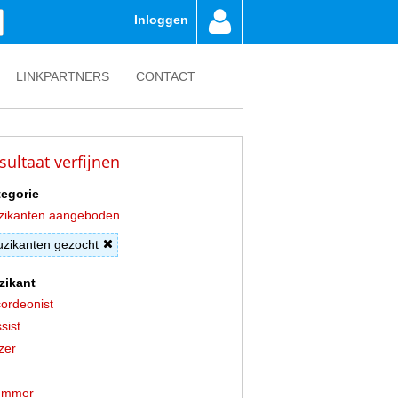
Inloggen
LINKPARTNERS
CONTACT
sultaat verfijnen
egorie
zikanten aangeboden
zikanten gezocht
zikant
ordeonist
sist
zer
ummer