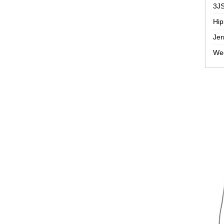
3JS
Hip
Jer
Wee