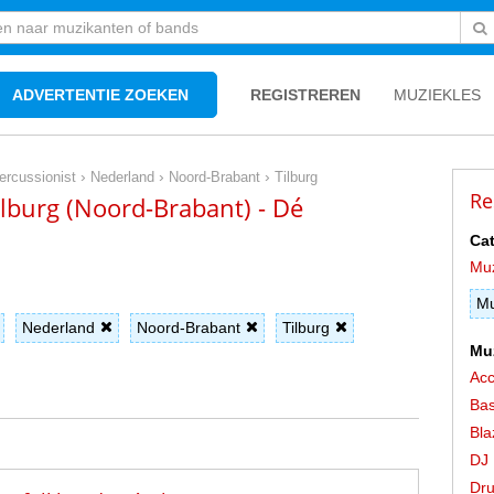
ADVERTENTIE ZOEKEN
REGISTREREN
MUZIEKLES
›
›
›
ercussionist
Nederland
Noord-Brabant
Tilburg
Re
ilburg (Noord-Brabant) - Dé
Cat
Mu
Mu
Nederland
Noord-Brabant
Tilburg
Mu
Acc
Bas
Bla
DJ
Dr