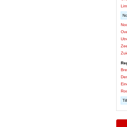
Lim
No
Noo
Ove
Utr
Zee
Zui
Re
Br
De
Ein
Ro
Ti