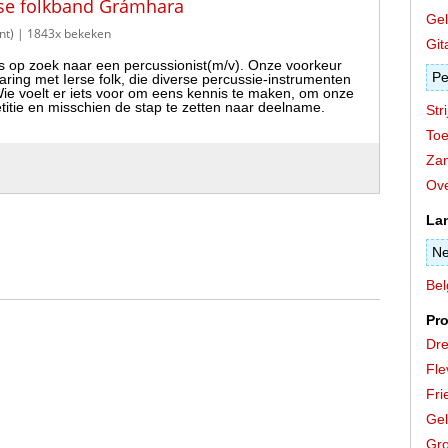
rse folkband Grámhara
Gel
nt)
| 1843x bekeken
Git
s op zoek naar een percussionist(m/v). Onze voorkeur
Pe
varing met Ierse folk, die diverse percussie-instrumenten
e voelt er iets voor om eens kennis te maken, om onze
itie en misschien de stap te zetten naar deelname.
Stri
Toe
Zan
Ove
La
Ne
Bel
Pro
Dre
Fle
Fri
Gel
Gro