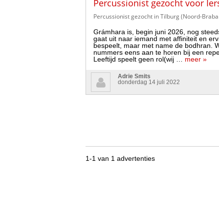
Percussionist gezocht voor Ie
Percussionist gezocht in Tilburg (Noord-Braba
Grámhara is, begin juni 2026, nog steed
gaat uit naar iemand met affiniteit en er
bespeelt, maar met name de bodhran. Wi
nummers eens aan te horen bij een repet
Leeftijd speelt geen rol(wij …
meer »
Adrie Smits
donderdag 14 juli 2022
1-1 van 1 advertenties