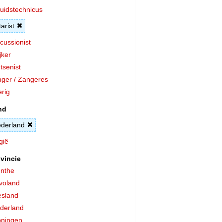
uidstechnicus
tarist
cussionist
jker
tsenist
ger / Zangeres
rig
nd
derland
gië
vincie
nthe
voland
esland
derland
ningen