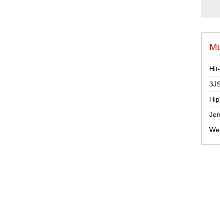
Mu
Hit
3JS
Hip
Jer
Wee