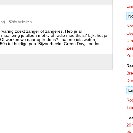
Lim
No
nt)
| 528x bekeken
Noo
ervaring zoekt zanger of zangeres. Heb je al
Ove
maar zing je alleen met tv of radio mee thuis? Lijkt het je
. Of werken we naar optredens? Laat me iets weten,
Utr
Van 50s tot huidige pop. Bijvoorbeeld: Green Day, London
Zee
Zui
Re
Br
De
Ei
Ro
Til
Lee
20 
35 