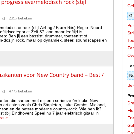
 progressieve/melodisch rock (stijl
Gel
Gi
nt)
| 235x bekeken
Per
lodische rock (stijl Airbag / Bjørn Riis) Regio: Noord-
ijdscategorie: Zelf 57 jaar, maar leeftijd is
Stri
ep: Ben jij een bassist, drummer, toetsenist of
een-dozijn rock, maar op dynamiek, sfeer, soundscapes en
Toe
Zan
Ove
La
muzikanten voor New Country band – Best /
Ne
Bel
nt)
| 477x bekeken
Pro
kanten die samen met mij een serieuze én leuke New
Dre
 artiesten zoals Chris Stapleton, Luke Combs, Midland,
nson en de betere moderne country-rock. Wie ben ik?
Fle
(bij Eindhoven) Speel nu 7 jaar elektrisch gitaar in
er »
Fri
Gel
Gro