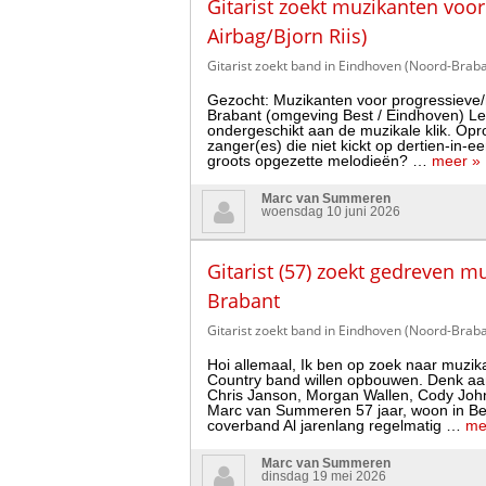
Gitarist zoekt muzikanten voor
Airbag/Bjorn Riis)
Gitarist zoekt band in Eindhoven (Noord-Braba
Gezocht: Muzikanten voor progressieve/me
Brabant (omgeving Best / Eindhoven) Leeft
ondergeschikt aan de muzikale klik. Opro
zanger(es) die niet kickt op dertien-in-
groots opgezette melodieën? …
meer »
Marc van Summeren
woensdag 10 juni 2026
Gitarist (57) zoekt gedreven 
Brabant
Gitarist zoekt band in Eindhoven (Noord-Braba
Hoi allemaal, Ik ben op zoek naar muzi
Country band willen opbouwen. Denk aan
Chris Janson, Morgan Wallen, Cody Joh
Marc van Summeren 57 jaar, woon in Best 
coverband Al jarenlang regelmatig …
me
Marc van Summeren
dinsdag 19 mei 2026