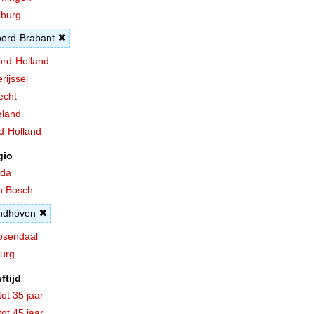
burg
ord-Brabant
rd-Holland
rijssel
echt
land
d-Holland
gio
eda
n Bosch
ndhoven
osendaal
burg
ftijd
tot 35 jaar
tot 45 jaar