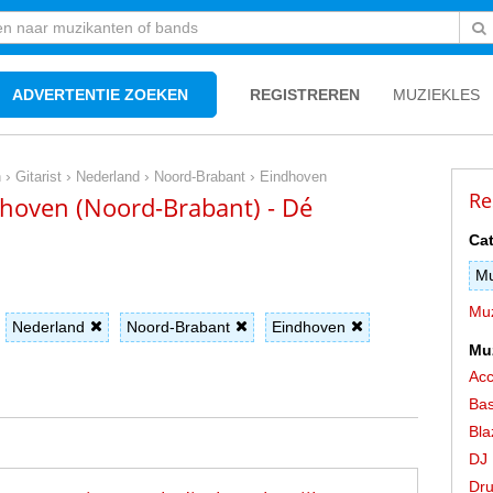
ADVERTENTIE ZOEKEN
REGISTREREN
MUZIEKLES
›
›
›
›
n
Gitarist
Nederland
Noord-Brabant
Eindhoven
Re
ndhoven (Noord-Brabant) - Dé
Cat
Mu
Muz
Nederland
Noord-Brabant
Eindhoven
Mu
Acc
Bas
Bla
DJ
Dr