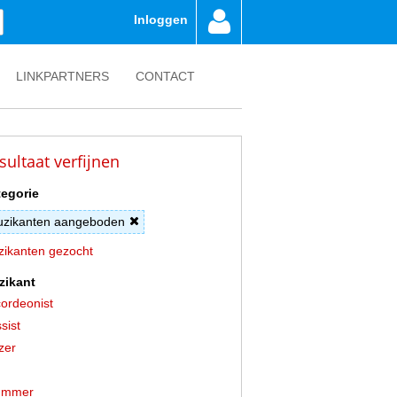
Inloggen
LINKPARTNERS
CONTACT
sultaat verfijnen
egorie
zikanten aangeboden
ikanten gezocht
zikant
ordeonist
sist
zer
ummer