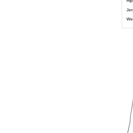
Hip
Jer
Wee