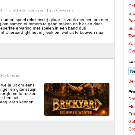
Gel
ht in Enschede (Overijssel)
| 287x bekeken
Git
r oud en speel (elektrisch) gitaar. Ik zoek mensen om een
Per
d) om samen nummers te gaan maken en hier en daar
 beperkte ervaring met spelen in een band dus
Stri
 Uiteraard lijkt het mij leuk om wel uit te bouwen naar
Toe
Zan
Ove
La
Ne
336x bekeken
Bel
n we je uit om eens
ger en gitarist zijn
Pro
erlijk om te rocken.
r bent uit
Dre
graag leren kennen
Fle
Fri
Gel
Gro