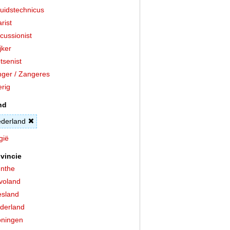
uidstechnicus
arist
cussionist
jker
tsenist
ger / Zangeres
rig
nd
derland
gië
vincie
nthe
voland
esland
derland
ningen