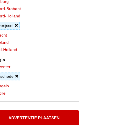
burg
rd-Brabant
rd-Holland
erijssel
echt
land
d-Holland
gio
enter
schede
ngelo
lle
ADVERTENTIE PLAATSEN