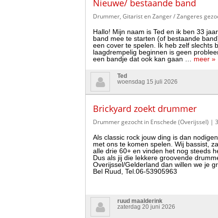
Nieuwe/ bestaande band
Drummer, Gitarist en Zanger / Zangeres gezoc
Hallo! Mijn naam is Ted en ik ben 33 jaa
band mee te starten (of bestaande ban
een cover te spelen. Ik heb zelf slechts
laagdrempelig beginnen is geen probleem!
een bandje dat ook kan gaan …
meer »
Ted
woensdag 15 juli 2026
Brickyard zoekt drummer
Drummer gezocht in Enschede (Overijssel)
| 
Als classic rock jouw ding is dan nodige
met ons te komen spelen. Wij bassist, zan
alle drie 60+ en vinden het nog steeds he
Dus als jij die lekkere groovende drumme
Overijssel/Gelderland dan willen we je 
Bel Ruud, Tel.06-53905963
ruud maalderink
zaterdag 20 juni 2026