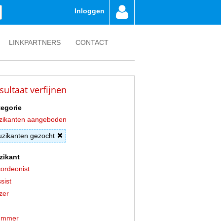
Inloggen
LINKPARTNERS
CONTACT
sultaat verfijnen
egorie
zikanten aangeboden
zikanten gezocht
zikant
ordeonist
sist
zer
ummer