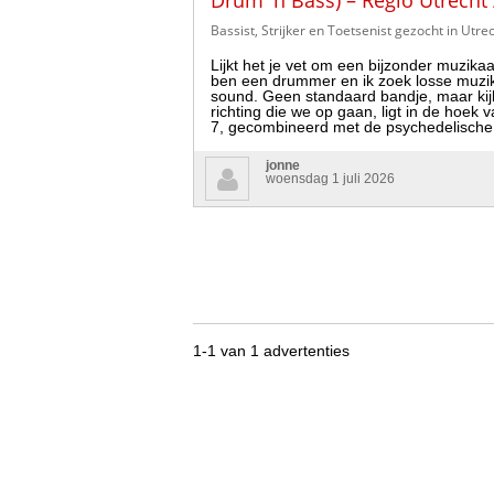
Drum 'n Bass) – Regio Utrecht
Bassist, Strijker en Toetsenist gezocht in Utre
Lijkt het je vet om een bijzonder muzika
ben een drummer en ik zoek losse muzi
sound. Geen standaard bandje, maar kij
richting die we op gaan, ligt in de hoe
7, gecombineerd met de psychedelisch
jonne
woensdag 1 juli 2026
1-1 van 1 advertenties