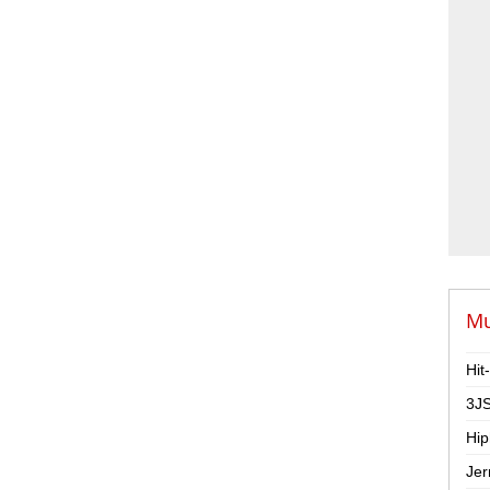
Mu
Hit
3JS
Hip
Jer