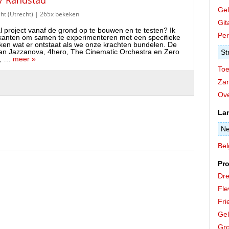
 / Randstad
Gel
cht (Utrecht)
| 265x bekeken
Git
al project vanaf de grond op te bouwen en te testen? Ik
Per
kanten om samen te experimenteren met een specifieke
ken wat er ontstaat als we onze krachten bundelen. De
k van Jazzanova, 4hero, The Cinematic Orchestra en Zero
St
e, …
meer »
Toe
Zan
Ove
La
Ne
Bel
Pro
Dre
Fle
Fri
Gel
Gro