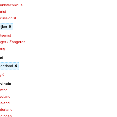
uidstechnicus
arist
cussionist
rijker
tsenist
ger / Zangeres
rig
nd
derland
gië
vincie
nthe
voland
esland
derland
ningen