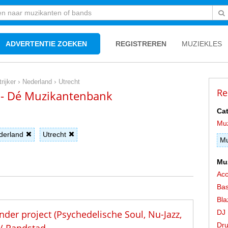
ADVERTENTIE ZOEKEN
REGISTREREN
MUZIEKLES
›
›
trijker
Nederland
Utrecht
Re
ht - Dé Muzikantenbank
Cat
Mu
derland
Utrecht
Mu
Mu
Acc
Bas
Bla
der project (Psychedelische Soul, Nu-Jazz,
DJ
Dr