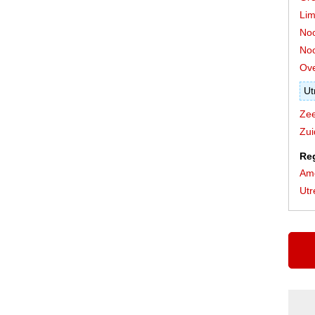
Lim
Noo
Noo
Ove
Ut
Zee
Zui
Re
Ame
Utr