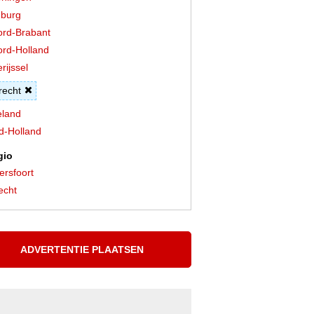
burg
rd-Brabant
rd-Holland
rijssel
recht
land
d-Holland
gio
rsfoort
echt
ADVERTENTIE PLAATSEN